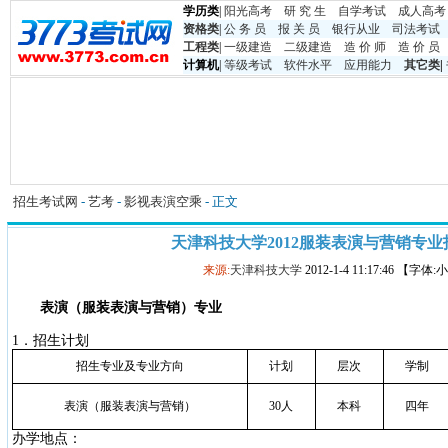
学历类
|
阳光高考
研 究 生
自学考试
成人高考
资格类
|
公 务 员
报 关 员
银行从业
司法考试
工程类
|
一级建造
二级建造
造 价 师
造 价 员
计算机
|
等级考试
软件水平
应用能力
其它类
|
招生考试网
-
艺考
-
影视表演空乘
- 正文
天津科技大学2012服装表演与营销专
来源:
天津科技大学
2012-1-4 11:17:46 【字体
表演（服装表演与营销）专业
1
．招生计划
招生专业及专业方向
计划
层次
学制
表演（服装表演与营销）
30
人
本科
四年
办学地点：