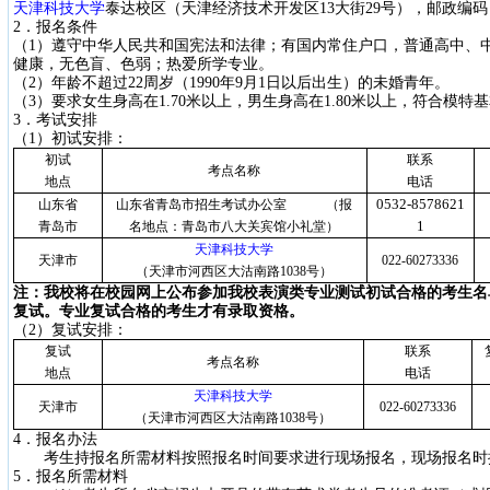
天津科技大学
泰达校区（天津经济技术开发区
13
大街
29
号），邮政编码
2
．报名条件
（
1
）遵守中华人民共和国宪法和法律；有国内常住户口，普通高中、
健康，无色盲、色弱；热爱所学专业。
（
2
）年龄不超过
22
周岁（
1990
年
9
月
1
日以后出生）的未婚青年。
（
3
）要求女生身高在
1.70
米
以上，男生身高在
1.80
米以上，符合模特基
3
．考试安排
（
1
）初试安排：
初试
联系
考点名称
地点
电话
0532-8578621
山东省
山东省青岛市招生考试办公室
（报
1
青岛市
名地点：青岛市八大关宾馆小礼堂）
天津科技大学
天津市
022-60273336
（天津市河西区大沽南路
1038
号）
注：我校将在校园网上公布参加我校表演类专业测试初试合格的考生名
复试。专业复试合格的考生才有录取资格。
（
2
）复试安排：
复试
联系
考点名称
地点
电话
天津科技大学
天津市
022-60273336
（天津市河西区大沽南路
1038
号）
4
．报名办法
考生持报名所需材料按照报名时间要求进行现场报名，现场报名时
5
．报名所需材料