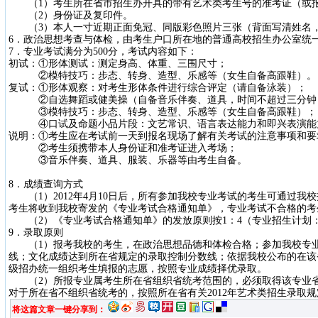
（
1
）考生所在省市招生办开具的带有艺术类考生号的准考证（或
（
2
）身份证及复印件。
（
3
）本人一寸近期正面免冠、同版彩色照片三张（背面写清姓名
6
．政治思想考查与体检，由考生户口所在地的普通高校招生办公室统
7
．专业考试满分为
500
分，考试内容如下：
初试：①形体测试：测定身高、体重、三围尺寸；
②模特技巧：步态、转身、造型、乐感等（女生自备高跟鞋）。
复试：①形体观察：对考生形体条件进行综合评定（请自备泳装）；
②自选舞蹈或健美操（自备音乐伴奏、道具，时间不超过三分钟
③模特技巧：步态、转身、造型、乐感等（女生自备高跟鞋）；
④口试及命题小品片段：文艺常识、语言表达能力和即兴表演能
说明：①考生应在考试前一天到报名现场了解有关考试的注意事项和要
②考生须携带本人身份证和准考证进入考场；
③音乐伴奏、道具、服装、乐器等由考生自备。
8
．成绩查询方式
（
1
）
2012
年
4
月
10
日后，所有参加我校专业考试的考生可通过我校
考生将收到我校寄发的《专业考试合格通知单》，专业考试不合格的考
（
2
）《专业考试合格通知单》的发放原则按
1
：
4
（专业招生计划
9
．录取原则
（
1
）报考我校的考生，在政治思想品德和体检合格；参加我校专
线；文化成绩达到所在省规定的录取控制分数线；依据我校公布的在该
级招办统一组织考生填报的志愿，按照专业成绩择优录取。
（
2
）所报专业属考生所在省组织省统考范围的，必须取得该专业
对于所在省不组织省统考的，按照所在省有关
2012
年艺术类招生录取规
将这篇文章一键分享到：