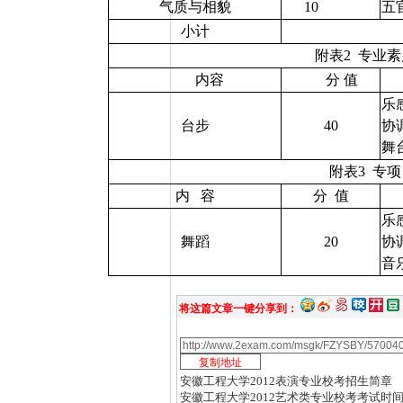
气质与相貌
10
五
小计
附表
2
专业素
内容
分 值
乐
台步
40
协
舞
附表
3
专项
内
容
分
值
乐
舞蹈
20
协
音
将这篇文章一键分享到：
安徽工程大学2012表演专业校考招生简章
安徽工程大学2012艺术类专业校考考试时