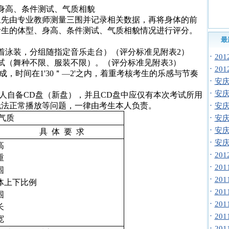
身高、条件测试、气质相貌
组先由专业教师测量三围并记录相关数据，再将身体的前
考生的体型、身高、条件测试、气质相貌情况进行评分。
最
着泳装，分组随指定音乐走台）（评分标准见附表
2
）
·
20
试（舞种不限、服装不限）。（评分标准见附表
3
）
·
20
成，时间在
1'30
＂
—
2'
之内，着重考核考生的乐感与节奏
·
安庆
·
安庆
人自备
CD
盘（新盘），并且
CD
盘中应仅有本次考试所用
无法正常播放等问题，一律由考生本人负责。
·
安庆
气质
·
安庆
·
安庆
具
体
要
求
·
安庆
高
·
20
重
·
20
围
·
20
体上下比例
·
20
围
·
20
长
·
20
宽
·
20