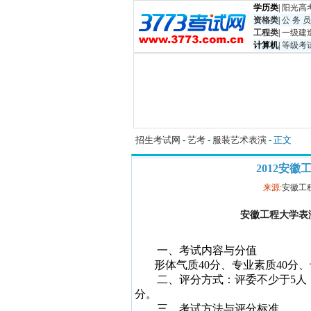
学历类
|
阳光高
资格类
|
公 务 员
工程类
|
一级建
计算机
|
等级考
招生考试网
-
艺考
-
服装艺术表演
- 正文
2012安
来源:
安徽工
安徽工程
大学
表
一、考试内容与分值
形体气质
40
分、专业素质
40
分、
二、评分方式：评委不少于
5
人
分。
三、考试方法与评分标准