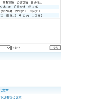
商务英语
公共英语
日语能力
会计职称
注册会计
税 务 师
执业药师
执业护士
国际护士
英语
报 检 员
单 证 员
出国留学
门文章
目下没有热点文章