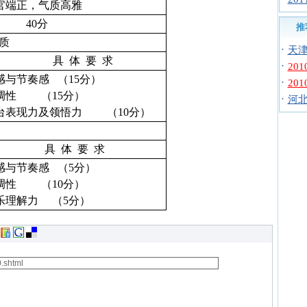
官端正，气质高雅
40
分
推
质
·
天津
具
体
要
求
·
20
感与节奏感
（
15
分）
·
20
调性
（
15
分）
·
河北
台表现力及领悟力
（
10
分）
具
体
要
求
感与节奏感
（
5
分）
调性
（
10
分）
乐理解力
（
5
分）
间