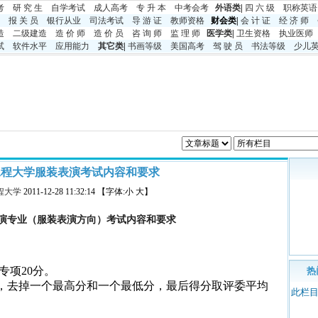
考
研 究 生
自学考试
成人高考
专 升 本
中考
会考
外语类
|
四 六 级
职称英语
报 关 员
银行从业
司法考试
导 游 证
教师资格
财会类|
会 计 证
经 济 师
造
二级建造
造 价 师
造 价 员
咨 询 师
监 理 师
医学类
|
卫生资格
执业医师
试
软件水平
应用能力
其它类
|
书画等级
美国高考
驾 驶 员
书法等级
少儿
徽工程大学服装表演考试内容和要求
程大学
2011-12-28 11:32:14 【字体:小 大】
演专业（
服装
表演方向）考试内容和要求
专项
20
分。
热
，去掉一个最高分和一个最低分，最后得分取评委平均
此栏