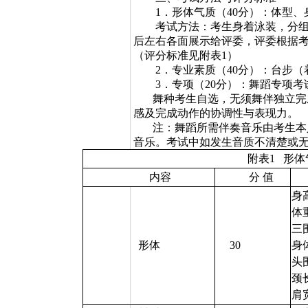
1
．形体气质（
40
分）：体型、
考试方法：考生身着泳装，分
后左右各面展示给评委，评委根据
（评分标准见附表
1
）
2
．专业素质（
40
分）：台步（
3
．专项（
20
分）：舞蹈专项考
舞种考生自选，无须舞伴独立完
感及完成动作的协调性与表现力。
注：舞蹈所需伴奏音乐由考生本
音乐。考试中如发生音质不清楚或
附表
1
形体
内容
分 值
身
体
三
形体
30
身
头
颈
肩