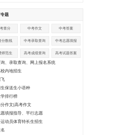
荐专题
考查分
中考作文
中考答案
考分数线
中考录取查询
中考志愿填报
费师范生
高考成绩查询
高考试题答案
查询、录取查询、网上报名系统
高校内地招生
招飞
招生保送生小语种
大学排行榜
分作文|高考作文
志愿填报指导、平行志愿
平运动员体育特长生招生
报名