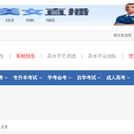
微信查成绩
生
|
军校招生
|
高水平艺术团
|
高水平运动队
|
空
考
专升本考试
学考会考
自学考试
成人高考
- 正文