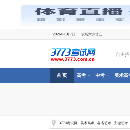
2026年8月7日
农历六月廿五
自主招
首 页
高考
中考
美术高
3773考试网
-
美术高考
-
各省艺考
-
安徽艺考