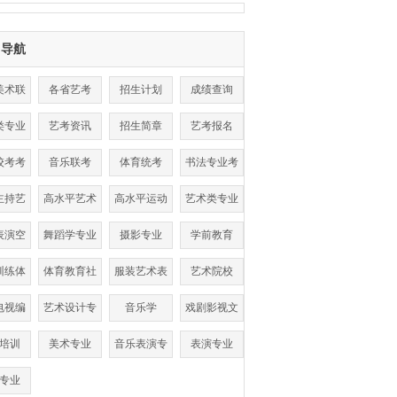
目导航
美术联
各省艺考
招生计划
成绩查询
考
类专业
艺考资讯
招生简章
艺考报名
数线
校考考
音乐联考
体育统考
书法专业考
点
试
主持艺
高水平艺术
高水平运动
艺术类专业
术
团
队
表演空
舞蹈学专业
摄影专业
学前教育
乘
训练体
体育教育社
服装艺术表
艺术院校
单招
会体育
演
电视编
艺术设计专
音乐学
戏剧影视文
导
业
学
培训
美术专业
音乐表演专
表演专业
业
专业