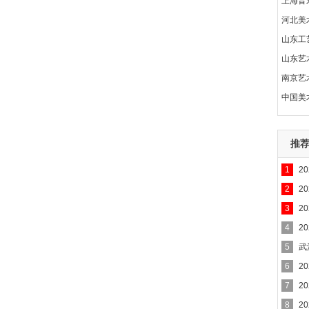
上海音
河北美
山东工
山东艺
南京艺
中国美
推
1
2
2
2
3
2
4
2
5
武
6
2
7
2
8
2