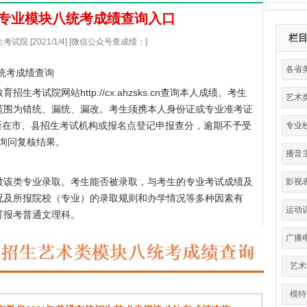
类专业模块八统考成绩查询入口
栏
试院 [2021/1/4] [微信公众号查成绩：]
各省
八统考成绩查询
教育招生考试院
网站
http://cx.ahzsks.cn
查询本人成绩。考生
艺术
范围为错统、漏统、漏改。考生须携本人身份证或专业准考证
分
2:00到所在市、县招生考试机构或报名点登记申报查分，逾期不予受
专业
县询问复核结果。
播音
该类专业录取。考生能否被录取，与考生的专业考试成绩及
影视
况及所报院校（专业）的录取规则和办学情况等多种因素有
运动
可报考普通文理科。
育
广播
艺术
模特