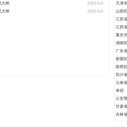
试大纲
2021/1/4
天津
试大纲
2021/1/4
山西
江苏
江西
重庆
湖南
广东
新疆
陕西
四川
云南
单招
公安
甘肃
吉林