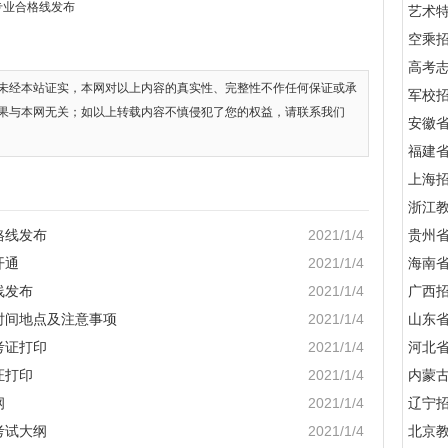
专业合格线发布
艺术
空乘
高考
未经本站证实，本网对以上内容的真实性、完整性不作任何保证或承
军校招
果与本网无关；如以上转载内容不慎侵犯了您的权益，请联系我们
安徽
福建
上海
浙江
格线发布
2021/1/4
贵州
开通
2021/1/4
海南
线发布
2021/1/4
广西
时间地点及注意事项
2021/1/4
山东
考证打印
2021/1/4
河北
证打印
2021/1/4
内蒙
纲
2021/1/4
辽宁
考试大纲
2021/1/4
北京