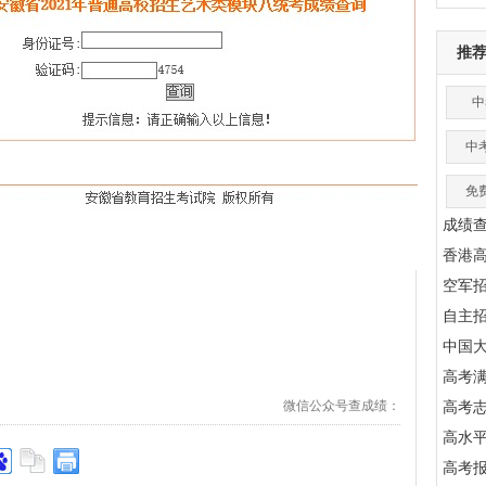
推
中
中
免
成绩
香港
空军
自主
中国
高考满
微信公众号查成绩：
高考
高水
高考