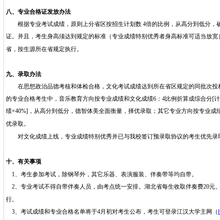
八、专业合格证发放办法
根据专业考试成绩，原则上分省区按招生计划数
4
倍的比例，从高分到低分，
证。并且，考生身高须达到规定的标准（专业成绩特别优秀者身高标准可适当放宽
省，按生源所在省规定执行。
九、录取办法
在思想政治品德考核和体检合格，文化考试成绩达到所在省区规定的同批次投档
的专业合格考生中，音乐教育方向按专业成绩和文化成绩
6
：
4
比例折算成综合分
[
计
绩
×40%]
，从高分到低分，德智体美全面衡量，择优录取；其它专业方向按专业成
优录取。
对文化成绩上线，专业成绩特别优秀并已与我校签订预录取协议的考生优先录
十、有关事项
1
、考生参加考试，除钢琴外，其它乐器、表演服装、伴奏带等均自带。
2
、专业考试不得自带伴奏人员，由考点统一安排。湖北省每生收取伴奏费20元
行。
3
、考试成绩和专业合格名单将于4月初对考生公布，考生可登录江汉大学主网（