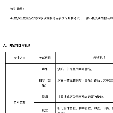
特别提示：
考生须在生源所在地我校设置的考点参加报名和考试，一律不接受跨省报名和
六、考试科目与要求
专业方向
考试科目
考试要求
声乐
演唱一首完整的声乐作品。
钢琴（器
演奏一首完整钢琴（器乐）作品，其中器
乐）
视唱
抽题演唱两段用五线谱记写的旋律。
音乐教育
听记旋律音程、和声音程、和弦、节奏、旋
练耳