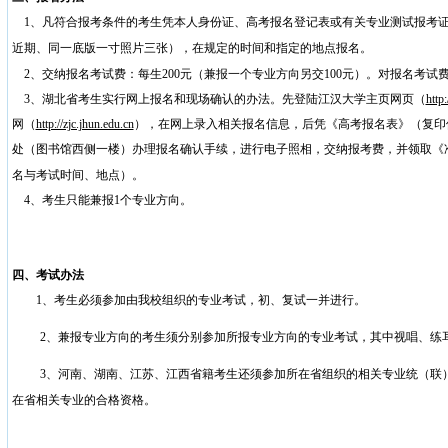
1
、凡符合报考条件的考生凭本人身份证、高考报名登记表或有关专业测试报考
近期、同一底版一寸照片三张），在规定的时间和指定的地点报名。
2
、交纳报名考试费：每生
200
元（兼报一个专业方向另交
100
元）。对报名考试
3
、湖北省考生实行网上报名和现场确认的办法。先登陆江汉大学主页网页（
http
网（
http://zjc.jhun.edu.cn
），在网上录入相关报名信息，后凭《高考报名表》（复印
处（图书馆西侧一楼）办理报名确认手续，进行电子照相，交纳报考费，并领取《
名与考试时间、地点）。
4
、考生只能兼报
1
个专业方向。
四、考试办法
1
、考生必须参加由我校组织的专业考试，初、复试一并进行。
2
、兼报专业方向的考生须分别参加所报专业方向的专业考试，其中视唱、练
3
、河南、湖南、江苏、江西省籍考生还须参加所在省组织的相关专业统（联
在省相关专业的合格资格。