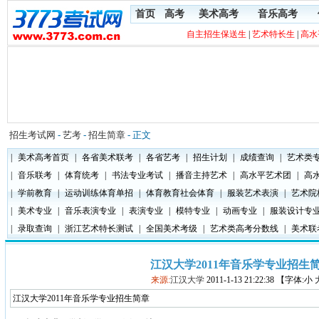
首页
高考
美术高考
音乐高考
自主招生保送生
|
艺术特长生
|
高水
招生考试网
-
艺考
-
招生简章
- 正文
|
美术高考首页
|
各省美术联考
|
各省艺考
|
招生计划
|
成绩查询
|
艺术类
|
音乐联考
|
体育统考
|
书法专业考试
|
播音主持艺术
|
高水平艺术团
|
高
|
学前教育
|
运动训练体育单招
|
体育教育社会体育
|
服装艺术表演
|
艺术院
|
美术专业
|
音乐表演专业
|
表演专业
|
模特专业
|
动画专业
|
服装设计专
|
录取查询
|
浙江艺术特长测试
|
全国美术考级
|
艺术类高考分数线
|
美术联
江汉大学2011年音乐学专业招生
来源:
江汉大学
2011-1-13 21:22:38 【字体:小
江汉大学2011年音乐学专业招生简章