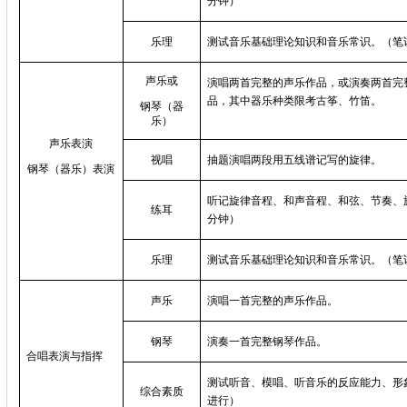
分钟）
乐理
测试音乐基础理论知识和音乐常识。（笔试
声乐或
演唱两首完整的声乐作品，或演奏两首完
品，其中器乐种类限考古筝、竹笛。
钢琴（器
乐）
声乐表演
视唱
抽题演唱两段用五线谱记写的旋律。
钢琴（器乐）表演
听记旋律音程、和声音程、和弦、节奏、旋
练耳
分钟）
乐理
测试音乐基础理论知识和音乐常识。（笔试
声乐
演唱一首完整的声乐作品。
钢琴
演奏一首完整钢琴作品。
合唱表演与指挥
测试听音、模唱、听音乐的反
应
能力、形
综合素质
进行）