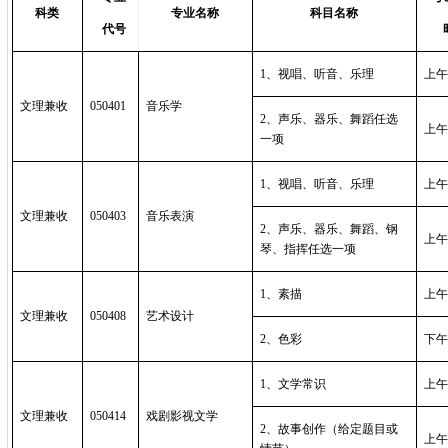
科类
专业名称
科目名称
代号
1
、视唱、听音、乐理
上午
文理兼收
050401
音乐学
2
、声乐、器乐、舞蹈任选
上午
一项
1
、视唱、听音、乐理
上午
文理兼收
050403
音乐表演
2
、声乐、器乐、舞蹈、钢
上午
琴、指挥任选一项
1
、素描
上午
文理兼收
050408
艺术设计
2
、色彩
下午
1
、文学常识
上午
文理兼收
050414
戏剧影视文学
2
、故事创作（给定题目或
上午