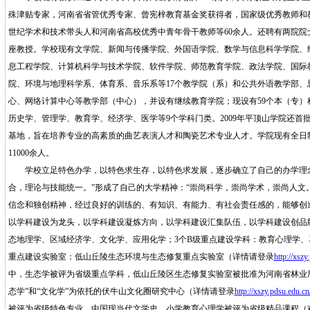
殊津贴专家，河南省省管优秀专家、曾宪梓教育基金奖获得者，国家级优秀教师和
世纪学术和技术带头人和河南省高校优秀中青年骨干教师等
60
余人。还聘有两院院
座教授。学校现有文学院、新闻与传播学院、外国语学院、数学与信息科学学院、
息工程学院、计算机科学与技术学院、软件学院、师范教育学院、政法学院、国际
院、环境与地理科学系、体育系、音乐系等
17
个教学院（系）和公共外语教学部、
心、网络计算中心等教学部（中心），并设有继续教育学院；现设有
59
个本（专）
历史学、管理学、教育学、经济学、医学等
9
个学科门类。
2009
年平顶山学院还首
基地，旨在培养专业的高素质的曲艺表演人才和陶瓷艺术专业人才。学院现有全日
11000
余人。
学校立足特色办学，以特色求生存，以特色求发展，逐步确立了自己的办学理
合，理论与技能统一。
”
形成了自己的大学精神：
“
崇尚科学，崇尚学术，崇尚人文
信念和独创精神，经过良好的训练的、有知识、有能力、有社会责任感的，能够创
以学科建设为龙头，以学科建设凝炼方向，以学科建设汇集队伍，以学科建设创品
态地理学、区域经济学、文化学、应用化学；
3
个
B
级重点建设学科：教育心理学、
重点建设实验室：低山丘陵生态环境与生态修复重点实验室（详情请登录
http://xszy
中，生态学被评为省级重点学科，低山丘陵区生态修复实验室被批准为河南省林业
态学
”
和
“
文化学
”
为依托的伏牛山文化圈研究中心（详情请登录
http://xszy.pdsu.edu.cn
被评为省级特色专业，中国现当代文学史、小学教育心理学被评为省级精品课程（