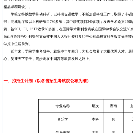
精品课程建设）。
学校坚持以教学带动科研，以科研促进教学，不断加强科研工作，取得了丰硕
部；完成地厅级以上科研项目
730
多项，其中获奖项目
340
多项；发表学术论文
2400
篇，被
SCI
、
EI
、
ISTP
收录
80
多篇，在国际学术期刊发表或在国际学术会议交流
50
顶山学院学报》刊登的文章被中国人大报刊资料复印中心和高校文科学报文摘等转
学报中位居前列。
近年来，学院学生考研率、就业率年年攀升，为社会培养了大批优秀人才。展望
心，笑迎天下学子，阔步走在中国高等教育发展之路上。
一、拟招生计划（以
各省招生考试院公布为准
）
专业名称
层次
湖南
音乐学
本科
10
音乐表演
本科
无