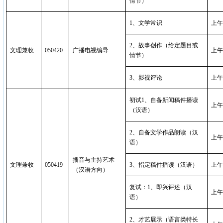
情节）
1
、文学常识
上午
2
、故事创作（给定题目或
文理兼收
050420
广播电视编导
上午
情节）
3
、影视评论
上午
初试
1
、自备新闻稿件播读
上午
（汉语）
2
、自备文学作品朗读（汉
上午
语）
播音与主持艺术
文理兼收
050419
3
、指定稿件播读（汉语）
上午
（汉语方向）
复试：
1
、即兴评述（汉
上午
语）
2
、才艺展示（语言类特长