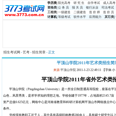
学历类
|
阳光高考
研 究 生
自学考试
成人高考
资格类
|
公 务 员
报 关 员
银行从业
司法考试
工程类
|
一级建造
二级建造
造 价 师
造 价 员
计算机
|
等级考试
软件水平
应用能力
其它类
|
招生考试网
-
艺考
-
招生简章
- 正文
平顶山学院2011年艺术类招生简
来源:
平顶山学院
2011-1-23 22:49:11 【字体:
平顶山学院
2011
年省外艺术类
平顶山学院（
Pingdingshan University
）是一所全日制普通高等院校，座落在平
山色，风景秀美，是求学求知的理想之地。学校创建于
1977
年，占地面积
2145.7
亩
资产总值
6.625
亿元，网络中心是河南省教育和科研计算机网平顶山市网络接点中心
条件。
学校现有教职工近千人，其中具有高级职称教师
280
余人，具有硕士研究生以