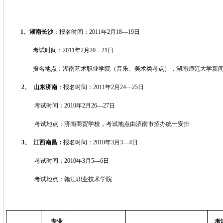
1
、湖南长沙
：报名时间：
2011
年
2
月
18
—
19
日
考试时间：
2011
年
2
月
20
—
21
日
报名地点：湖南艺术职业学院（音乐、美术类考点），湖南师范大学新
2、
山东济南
：报名时间：
2011
年
2
月
24
—
25
日
考试时间：
2010
年
2
月
26
—
27
日
考试地点：济南商贸学校，考试地点由济南市招办统一安排
3、
江西南昌：
报名时间：
2010
年
3
月
3
—
4
日
考试时间：
2010
年
3
月
5
—
6
日
考试地点：赣江职业技术学院
专业
考