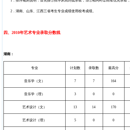
1
．排序规则说明：首先按①排序从高到低录取，当①相同时②高者优先录取
2
．湖南、山东、江西三省考生专业成绩使用校考成绩。
四、
2010
年艺术专业录取分数线
湖南：
专业
计划数
录取数
最高分
音乐学（文）
7
7
164
音乐学（理）
3
0
0
艺术设计（文）
13
14
170
艺术设计（理）
5
0
0