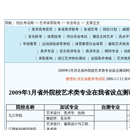
导航：
招生考试网
>>
艺术体育联考
>>
专业考点
>> 文章正文
|
美术高考首页
|
各省美术联考
|
各省艺考
|
招生计划
|
成绩
|
音乐联考
|
体育统考
|
书法专业考试
|
播音主持艺术
|
高水平
|
学前教育
|
运动训练体育单招
|
体育教育社会体育
|
服装艺术表演
|
美术专业
|
音乐表演专业
|
表演专业
|
模特专业
|
动
|
录取查询
|
浙江艺术特长测试
|
全国美术考级
|
艺术类
2009年3月河北省外院校艺术类专业设点测试
整理自:河北省教育考试院
2009-2-3 12:38:
2009年3月省外院校艺术类专业在我省设点
院校名称
加试专业
自测专业
艺术设计、美术学、绘画
九江学院
舞蹈学、音乐学
艺术设计、服装设计与工程、
江西科技师范学院
美术学