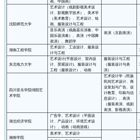
画、中国画）
艺术设计（戏剧影视美术设
计、影视数字技术）、美术学
（美术教育）、艺术设计、绘
沈阳师范大学
画、服装设计与工程
音乐表演（戏曲器乐演奏、中
表演（京剧表演）
国乐器演奏）、表演（中国舞
表演）、舞蹈学
艺术设计、工业设计、服装设
湖南工程学院
计与工程
艺术设计
(
平面设计、室内设
服装设计与工程
东北电力大学
计、景观设计
)
、服装设计与
（服装设计与表
工程（服装设计）、动画
演）
艺术设计学（民族
民间艺术设计、商
业策划与广告、设
四川音乐学院绵阳艺
计教育、印刷与信
术学院
息设计）、表演
（服装表演、戏剧
表演、影视表演）
广告学、艺术设计（平面设
湖北经济学院
计、产品设计、环境艺术设
计）、动画（动画游戏）
美术学、艺术设计
湘南学院