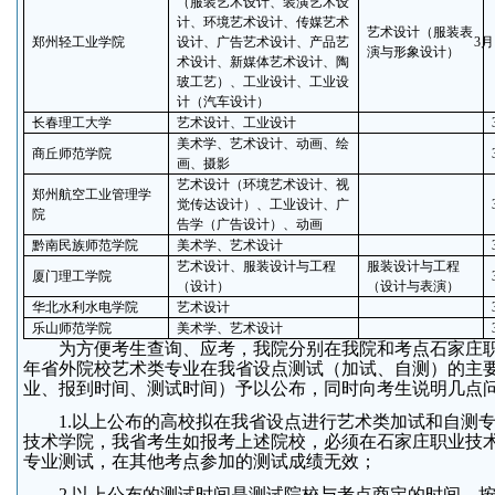
（服装艺术设计、装潢艺术设
计、环境艺术设计、传媒艺术
艺术设计（服装表
郑州轻工业学院
设计、广告艺术设计、产品艺
3
月
演与形象设计）
术设计、新媒体艺术设计、陶
玻工艺）、工业设计、工业设
计（汽车设计）
长春理工大学
艺术设计、工业设计
美术学、艺术设计、动画、绘
商丘师范学院
画、摄影
艺术设计（环境艺术设计、视
郑州航空工业管理学
觉传达设计）、工业设计、广
院
告学（广告设计）、动画
黔南民族师范学院
美术学、艺术设计
艺术设计、服装设计与工程
服装设计与工程
厦门理工学院
（设计）
（设计与表演）
华北水利水电学院
艺术设计
乐山师范学院
美术学、艺术设计
为方便考生查询、应考，我院分别在我院和考点石家庄
年省外院校艺术类专业在我省设点测试（加试、自测）的主
业、报到时间、测试时间）予以公布，同时向考生说明几点
1.以上公布的高校拟在我省设点进行艺术类加试和自测
技术学院，我省考生如报考上述院校，必须在石家庄职业技
专业测试，在其他考点参加的测试成绩无效；
2.以上公布的测试时间是测试院校与考点商定的时间，