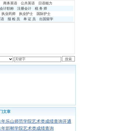
商务英语
公共英语
日语能力
会计职称
注册会计
税 务 师
执业药师
执业护士
国际护士
英语
报 检 员
单 证 员
出国留学
门文章
11年乐山师范学院艺术类成绩查询开通
11年邯郸学院艺术类成绩查询