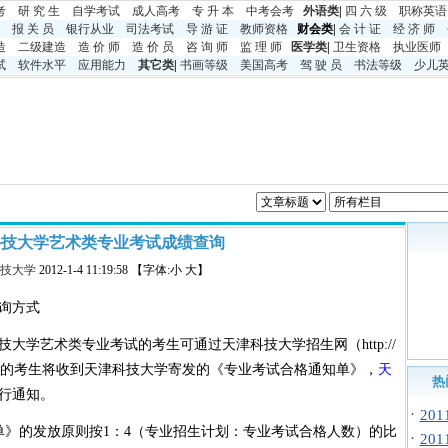
考
研 究 生
自学考试
成人高考
专 升 本
中考
会考
外语类
|
四 六 级
职称英语
报 关 员
银行从业
司法考试
导 游 证
教师资格
财会类|
会 计 证
经 济 师
造
二级建造
造 价 师
造 价 员
咨 询 师
监 理 师
医学类
|
卫生资格
执业医师
试
软件水平
应用能力
其它类
|
书画等级
美国高考
驾 驶 员
书法等级
少儿
津科技大学艺术类专业考试成绩查询
技大学
2012-1-4 11:19:58 【字体:小 大】
询方式
科技大学艺术类专业考试的考生可通过天津科技大学招生网（http://
专业考试合格的考生将收到天津科技大学寄发的《专业考试合格通知单》，
天
热
行通知。
·
20
单》的发放原则按1：4（专业招生计划：专业考试合格人数）的比
·
20