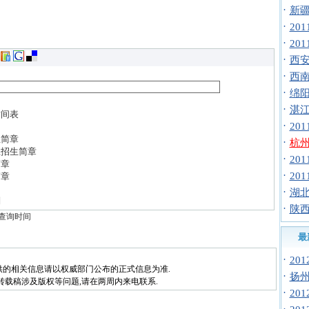
·
新疆
·
20
·
20
·
西安
·
西南
·
绵阳
·
湛江
时间表
·
20
生简章
·
杭州
业招生简章
·
20
简章
·
20
简章
·
湖北
则
·
陕西
绩查询时间
最
·
20
供的相关信息请以权威部门公布的正式信息为准.
·
扬州
转载稿涉及版权等问题,请在两周内来电联系.
·
20