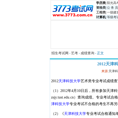
学历类
|
阳光高
资格类
|
公 务 员
工程类
|
一级建
计算机
|
等级考
招生考试网
-
艺考
-
成绩查询
- 正文
2012天
来源:
天津科
2012
天津科技大学
艺术类专业考试成绩查
（1）2012年4月10日后，所有参加天津
zsjy.tust.edu.cn）查询成绩。
津科技大学
专业考试不合格的考生不再另
（2）《
天津科技大学
专业考试合格通知