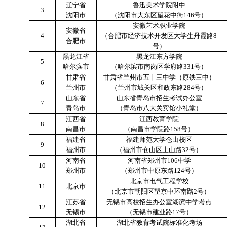
辽宁省
鲁迅美术学院附中
3
沈阳市
（沈阳市大东区望花中街
146
号）
安徽艺术职业学院
安徽省
4
（合肥市经济技术开发区大学生丹霞路
8
合肥市
号）
黑龙江省
黑龙江东方学院
5
哈尔滨市
（哈尔滨市南岗区学府路
331
号）
甘肃省
甘肃省兰州市五十三中学（原铁三中）
6
兰州市
（兰州市城关区和政东路
284
号）
山东省
山东省青岛市招生考试办公室
7
青岛市
（青岛市八大关宾馆小礼堂）
江西省
江西教育学院
8
南昌市
（南昌市学院路
158
号）
福建省
福建师范大学仓山校区
9
福州市
（福州市仓山区上山路
32
号）
河南省
河南省郑州市
106
中学
10
郑州市
（郑州市中原东路
124
号）
北京市电气工程学校
11
北京市
（北京市朝阳区望京中环南路
2
号）
江苏省
无锡市高校招生办公室湖滨中学考点
12
无锡市
（无锡市建业路
17
号）
湖北省
湖北省教育考试院标准化考场