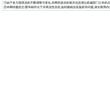
①由于各方面情况的不断调整与变化,本网所提供的相关信息请以权威部门公布的正
②本网转载的文/图等稿件出于非商业性目的,如转载稿涉及版权等问题,请在两周内