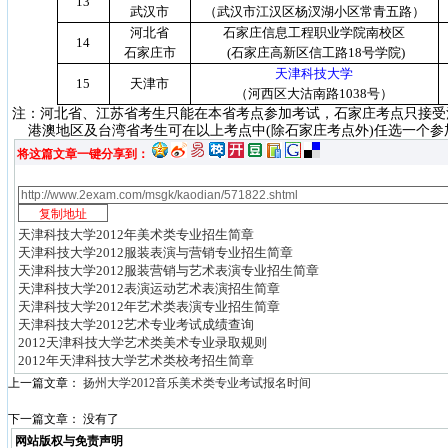
13
武汉市
（武汉市江汉区杨汊湖小区常青五路）
河北省
石家庄信息工程职业学院南校区
14
石家庄市
(
石家庄高新区信工路
18
号学院
)
天津科技大学
15
天津市
（河西区大沽南路
1038
号）
注：河北省、江苏省考生只能在本省考点参加考试，石家庄考点只接受
港澳地区及台湾省考生可在以上考点中
(
除石家庄考点外
)
任选一个参
将这篇文章一键分享到：
天津科技大学2012年美术类专业招生简章
天津科技大学2012服装表演与营销专业招生简章
天津科技大学2012服装营销与艺术表演专业招生简章
天津科技大学2012表演运动艺术表演招生简章
天津科技大学2012年艺术类表演专业招生简章
天津科技大学2012艺术专业考试成绩查询
2012天津科技大学艺术类美术专业录取规则
2012年天津科技大学艺术类校考招生简章
上一篇文章：
扬州大学2012音乐美术类专业考试报名时间
下一篇文章： 没有了
网站版权与免责声明