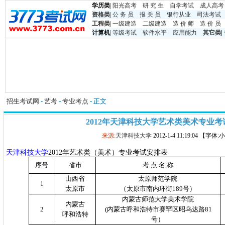
学历类
|
阳光高考
研 究 生
自学考试
成人高考
资格类
|
公 务 员
报 关 员
银行从业
司法考试
工程类
|
一级建造
二级建造
造 价 师
造 价 员
计算机
|
等级考试
软件水平
应用能力
其它类
|
招生考试网
-
艺考
-
专业考点
- 正文
2012年天津科技大学艺术类美术专业
来源:
天津科技大学
2012-1-4 11:19:04 【字体
天津科技大学
2012
年艺术类（美术）专业考试安排表
序号
省市
考 点 名 称
山西省
太原师范学院
1
太原市
（太原市南内环街
189
号）
内蒙古师范大学美术学院
内蒙古
2
(
内蒙古呼和浩特市赛罕区昭乌达路
81
呼和浩特
号）