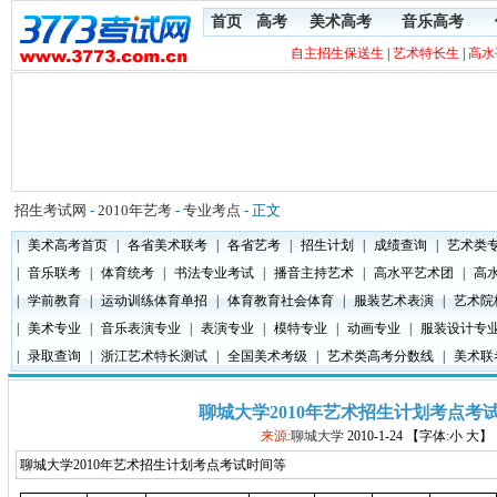
首页
高考
美术高考
音乐高考
自主招生保送生
|
艺术特长生
|
高水
招生考试网
-
2010年艺考
-
专业考点
- 正文
|
美术高考首页
|
各省美术联考
|
各省艺考
|
招生计划
|
成绩查询
|
艺术类
|
音乐联考
|
体育统考
|
书法专业考试
|
播音主持艺术
|
高水平艺术团
|
高
|
学前教育
|
运动训练体育单招
|
体育教育社会体育
|
服装艺术表演
|
艺术院
|
美术专业
|
音乐表演专业
|
表演专业
|
模特专业
|
动画专业
|
服装设计专
|
录取查询
|
浙江艺术特长测试
|
全国美术考级
|
艺术类高考分数线
|
美术联
聊城大学2010年艺术招生计划考点考
来源:
聊城大学
2010-1-24 【字体:小 大】
聊城大学2010年艺术招生计划考点考试时间等