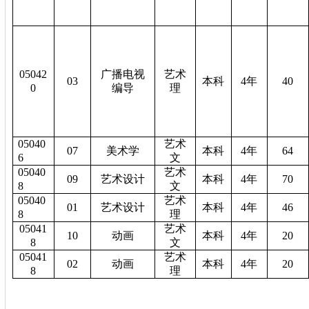
05042
广播电视
艺术
03
本科
4
年
40
0
编导
理
05040
艺术
07
美术学
本科
4
年
64
6
文
05040
艺术
09
艺术设计
本科
4
年
70
8
文
05040
艺术
01
艺术设计
本科
4
年
46
8
理
05041
艺术
10
动画
本科
4
年
20
8
文
05041
艺术
02
动画
本科
4
年
20
8
理