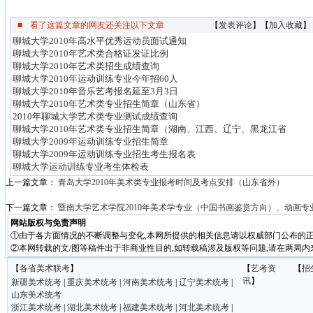
■
看了这篇文章的网友还关注以下文章
【
发表评论
】【
加入收藏
】
聊城大学2010年高水平优秀运动员面试通知
聊城大学2010年艺术类合格证发证比例
聊城大学2010年艺术类招生成绩查询
聊城大学2010年运动训练专业今年招60人
聊城大学2010年音乐艺考报名延至3月3日
聊城大学2010年艺术类专业招生简章（山东省）
2010年聊城大学艺术类专业测试成绩查询
聊城大学2010年艺术类专业招生简章（湖南、江西、辽宁、黑龙江省
聊城大学2009年运动训练专业招生简章
聊城大学2009年运动训练专业招生考生报名表
聊城大学运动训练专业考生体检表
上一篇文章：
青岛大学2010年美术类专业报考时间及考点安排（山东省外）
下一篇文章：
暨南大学艺术学院2010年美术学专业（中国书画鉴赏方向）、动画专
网站版权与免责声明
①由于各方面情况的不断调整与变化,本网所提供的相关信息请以权威部门公布的正
②本网转载的文/图等稿件出于非商业性目的,如转载稿涉及版权等问题,请在两周内
【
各省美术联考
】
【
艺考资
【
招
讯
】
新疆美术统考
|
重庆美术统考
|
河南美术统考
|
辽宁美术统考
|
山东美术统考
浙江美术统考
|
湖北美术统考
|
福建美术统考
|
河北美术统考
|