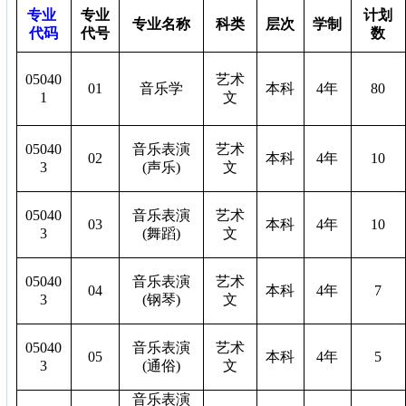
专业
专业
计划
专业名称
科类
层次
学制
代码
代号
数
05040
艺术
01
音乐学
本科
4
年
80
1
文
05040
音乐表演
艺术
02
本科
4
年
10
3
(
声乐
)
文
05040
音乐表演
艺术
03
本科
4
年
10
3
(
舞蹈
)
文
05040
音乐表演
艺术
04
本科
4
年
7
3
(
钢琴
)
文
05040
音乐表演
艺术
05
本科
4
年
5
3
(
通俗
)
文
音乐表演