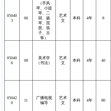
（手风
琴、小提
琴、二
05040
艺术
06
胡、扬
本科
4
年
8
3
文
琴、琵
琶、笛
子、古
筝）
05040
美术学
艺术
08
本科
4
年
40
6
（书法）
文
05042
广播电视
艺术
11
本科
4
年
80
0
编导
文