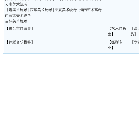
云南美术统考
甘肃美术统考
|
西藏美术统考
|
宁夏美术统考
|
海南艺术高考
|
内蒙古美术统考
吉林美术统考
【
播音主持编导
】
【
艺术特长
【
高
生
】
员
】
【
舞蹈音乐模特
】
【
摄影专
【
学
业
】