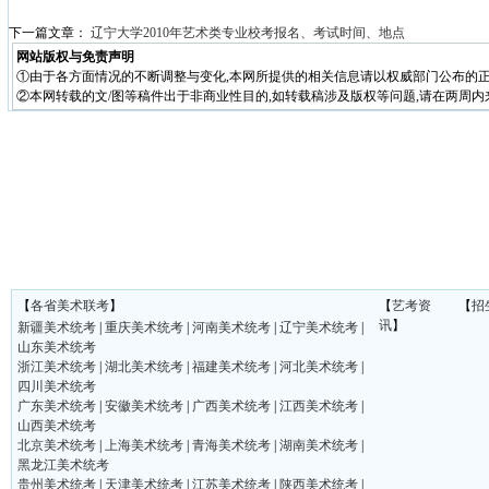
下一篇文章：
辽宁大学2010年艺术类专业校考报名、考试时间、地点
网站版权与免责声明
①由于各方面情况的不断调整与变化,本网所提供的相关信息请以权威部门公布的正
②本网转载的文/图等稿件出于非商业性目的,如转载稿涉及版权等问题,请在两周内
【
各省美术联考
】
【
艺考资
【
招
讯
】
新疆美术统考
|
重庆美术统考
|
河南美术统考
|
辽宁美术统考
|
山东美术统考
浙江美术统考
|
湖北美术统考
|
福建美术统考
|
河北美术统考
|
四川美术统考
广东美术统考
|
安徽美术统考
|
广西美术统考
|
江西美术统考
|
山西美术统考
北京美术统考
|
上海美术统考
|
青海美术统考
|
湖南美术统考
|
黑龙江美术统考
贵州美术统考
|
天津美术统考
|
江苏美术统考
|
陕西美术统考
|