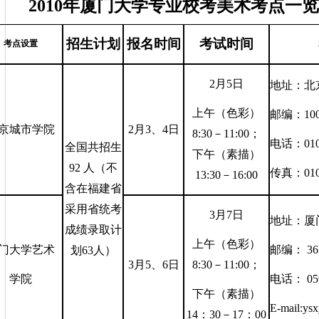
2010年厦门大学专业校考美术考点一
招生计划
报名时间
考试时间
考点设置
2月5日
地址：北
上午（色彩）
邮编：
10
京城市学院
2月3、4日
8:30－11:00；
电话：
01
全国共招生
下午（素描）
92 人（不
传真：
01
13:30－16:00
含在福建省
采用省统考
3月7日
地址：厦
成绩录取计
上午（色彩）
门大学艺术
邮编：
36
划63人）
3月5、6日
8:30－11:00；
学院
电话：
05
下午（素描）
E-mail:ys
14：30－17：00