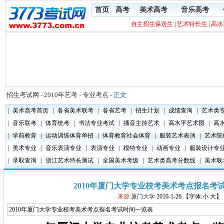
首页
高考
美术高考
音乐高考
自主招生保送生
|
艺术特长生
|
高水
招生考试网
-
2010年艺考
-
专业考点
- 正文
|
美术高考首页
|
各省美术联考
|
各省艺考
|
招生计划
|
成绩查询
|
艺术类
|
音乐联考
|
体育统考
|
书法专业考试
|
播音主持艺术
|
高水平艺术团
|
高
|
学前教育
|
运动训练体育单招
|
体育教育社会体育
|
服装艺术表演
|
艺术院
|
美术专业
|
音乐表演专业
|
表演专业
|
模特专业
|
动画专业
|
服装设计专
|
录取查询
|
浙江艺术特长测试
|
全国美术考级
|
艺术类高考分数线
|
美术联
2010年厦门大学专业校考美术考点报名考
来源:
厦门大学
2010-1-26 【字体:小 大】
2010年厦门大学专业校考美术考点报名考试时间一览表