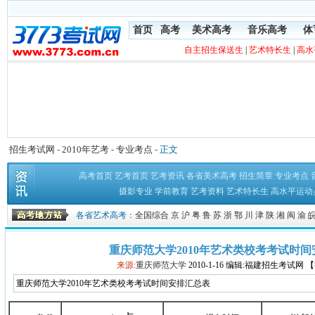
首页
高考
美术高考
音乐高考
体
自主招生保送生
|
艺术特长生
|
高水
招生考试网
-
2010年艺考
-
专业考点
- 正文
高考首页
艺考首页
艺考资讯
各省美术高考
招生简章
专业考点
摄影专业
学前教育
艺考资料
艺术特长生
高水平运动
各省艺术高考：
全国综合
京
沪
粤
鲁
苏
浙
鄂
川
津
陕
湘
闽
渝
重庆师范大学2010年艺术类校考考试时
来源:
重庆师范大学
2010-1-16 编辑:福建招生考试网 
重庆师范大学2010年艺术类校考考试时间安排汇总表