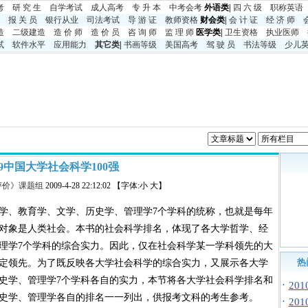
考
研 究 生
自学考试
成人高考
专 升 本
中考
会考
外语类|
四 六 级
职称英语
报 关 员
银行从业
司法考试
导 游 证
教师资格
财会类|
会 计 证
经 济 师
造
二级建造
造 价 师
造 价 员
咨 询 师
监 理 师
医学类|
卫生资格
执业医师
试
软件水平
应用能力
其它类
|
书画等级
美国高考
驾 驶 员
书法等级
少儿
09中国大学社会科学100强
评价》课题组
2009-4-28 22:12:02 【字体:小 大】
学、教育学、文学、历史学、管理学7个学科的统称，也就是每年
对象是人类社会。本书的社会科学排名，体现了各大学哲学、经
理学7个学科的综合实力。因此，仅在社会科学某一学科领先的大
热
定领先。为了既反映各大学社会科学的综合实力，又展示各大学
史学、管理学7个学科各自的实力，本节将各大学社会科学排名和
·
20
史学、管理学各自的排名一一列出，供报考文科的考生参考。
·
20