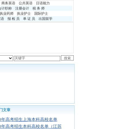
商务英语
公共英语
日语能力
会计职称
注册会计
税 务 师
执业药师
执业护士
国际护士
英语
报 检 员
单 证 员
出国留学
门文章
10年高考招生上海本科高校名单
10年高考招生本科高校名单（江苏