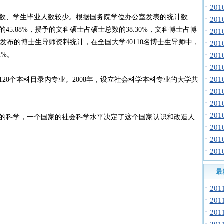
·
20
、学生毕业人数较少。根据国务院学位办公室发表的统计数
·
20
5.88%，授予的文科硕士占硕士总数的38.30%，文科博士占博
·
20
司发布的博士生导师资料统计，在全国大学40110名博士生导师中，
·
20
2%。
·
20
·
20
·
20
0个本科目录内专业。2008年，设立社会科学本科专业的大学共
·
20
·
20
·
20
科学，一个国家的社会科学水平决定了这个国家认识和改造人
·
20
·
20
·
20
最
·
20
·
20
·
20