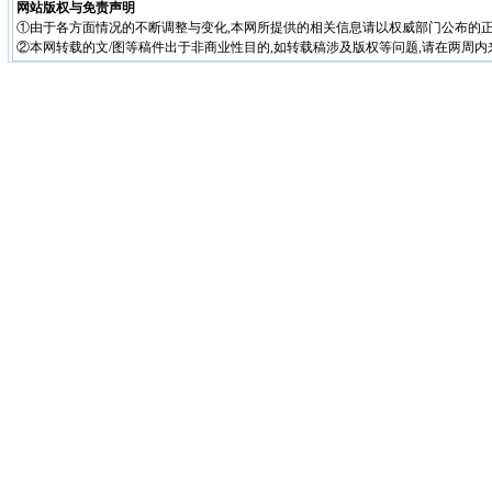
网站版权与免责声明
①由于各方面情况的不断调整与变化,本网所提供的相关信息请以权威部门公布的正
②本网转载的文/图等稿件出于非商业性目的,如转载稿涉及版权等问题,请在两周内