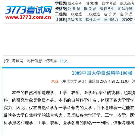
学历类
|
阳光高考
研 究 生
自学考试
成人高考
资格类
|
公 务 员
报 关 员
银行从业
司法考试
工程类
|
一级建造
二级建造
造 价 师
造 价 员
计算机
|
等级考试
软件水平
应用能力
其它类
|
招生考试网
-
高校信息
-
资料库
- 正文
2009中国大学自然科学100强
来源:
《中国大学评价》课题组
2009-4-28 22:12:0
本书的自然科学是理学、工学、农学、医学4个学科的统称，也就
科）的研究对象是物质本身。本书的自然科学排名，体现了各大学理学
实力。因此，仅在自然科学某一学科领先的大学，并不意味着一定能在
反映各大学自然科学的综合实力，又反映各大学理学、工学、农学、医
科学排名和理学、工学、农学、医学各自的排名一一列出，供报考理科