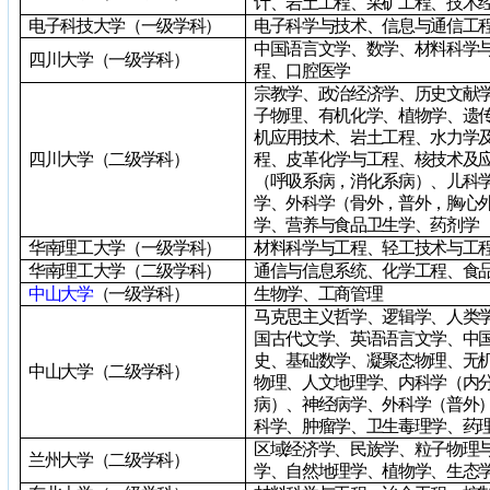
计、岩土工程、采矿工程、技术
电子科技大学（一级学科）
电子科学与技术、信息与通信工
中国语言文学、数学、材料科学
四川大学（一级学科）
程、口腔医学
宗教学、政治经济学、历史文献
子物理、有机化学、植物学、遗
机应用技术、岩土工程、水力学
四川大学（二级学科）
程、皮革化学与工程、核技术及
（呼吸系病，消化系病）、儿科
学、外科学（骨外，普外，胸心
学、营养与食品卫生学、药剂学
华南理工大学（一级学科）
材料科学与工程、轻工技术与工
华南理工大学（二级学科）
通信与信息系统、化学工程、食
中山大学
（一级学科）
生物学、工商管理
马克思主义哲学、逻辑学、人类
国古代文学、英语语言文学、中
史、基础数学、凝聚态物理、无
中山大学（二级学科）
物理、人文地理学、内科学（内
病）、神经病学、外科学（普外
科学、肿瘤学、卫生毒理学、药
区域经济学、民族学、粒子物理
兰州大学（二级学科）
学、自然地理学、植物学、生态