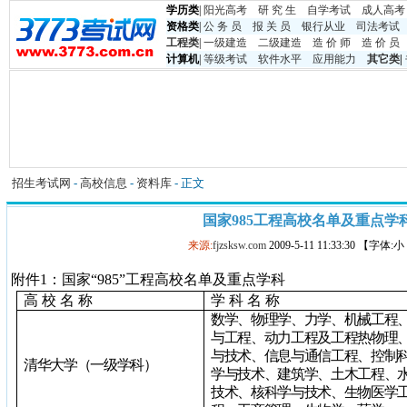
学历类
|
阳光高考
研 究 生
自学考试
成人高考
资格类
|
公 务 员
报 关 员
银行从业
司法考试
工程类
|
一级建造
二级建造
造 价 师
造 价 员
计算机
|
等级考试
软件水平
应用能力
其它类
|
招生考试网
-
高校信息
-
资料库
- 正文
国家985工程高校名单及重点学
来源:
fjzsksw.com
2009-5-11 11:33:30 【字体:
附件
1
：国家“
985
”工程高校名单及重点学科
高 校 名 称
学 科 名 称
数学、物理学、力学、机械工程
与工程、动力工程及工程热物理
与技术、信息与通信工程、控制
清华大学（一级学科）
学与技术、建筑学、土木工程、
技术、核科学与技术、生物医学