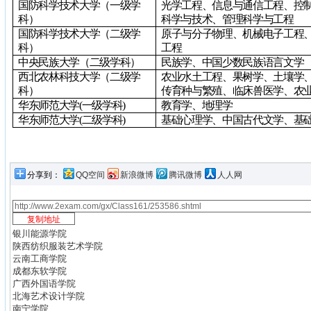
国防科学技术大学（一级学
光学工程、信息与通信工程、控
科）
科学与技术、管理科学与工程
国防科学技术大学（二级学
原子与分子物理、机械电子工程
科）
工程
中央民族大学（二级学科）
民族学、中国少数民族语言文学
西北农林科技大学（二级学
农业水土工程、果树学、土壤学
科）
传育种与繁殖、临床兽医学、农
华东师范大学
(
一级学科
)
教育学、地理学
华东师范大学
(
二级学科
)
基础心理学、中国古代文学、基
分享到：
QQ空间
新浪微博
腾讯微博
人人网
银川能源学院
陕西纺织服装艺术学院
云南工商学院
成都东软学院
广西外国语学院
北海艺术设计学院
南宁学院