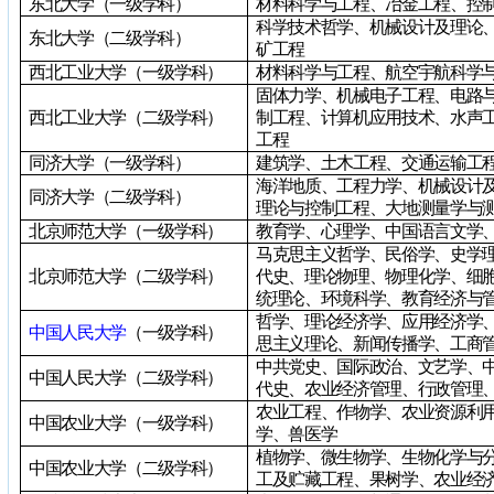
东北大学（一级学科）
材料科学与工程、冶金工程、控
科学技术哲学、机械设计及理论
东北大学（二级学科）
矿工程
西北工业大学（一级学科）
材料科学与工程、航空宇航科学
固体力学、机械电子工程、电路
西北工业大学（二级学科）
制工程、计算机应用技术、水声
工程
同济大学（一级学科）
建筑学、土木工程、交通运输工
海洋地质、工程力学、机械设计
同济大学（二级学科）
理论与控制工程、大地测量学与
北京师范大学（一级学科）
教育学、心理学、中国语言文学
马克思主义哲学、民俗学、史学
北京师范大学（二级学科）
代史、理论物理、物理化学、细
统理论、环境科学、教育经济与
哲学、理论经济学、应用经济学
中国人民大学
（一级学科）
思主义理论、新闻传播学、工商
中共党史、国际政治、文艺学、
中国人民大学（二级学科）
代史、农业经济管理、行政管理
农业工程、作物学、农业资源利
中国农业大学（一级学科）
学、兽医学
植物学、微生物学、生物化学与
中国农业大学（二级学科）
工及贮藏工程、果树学、农业经