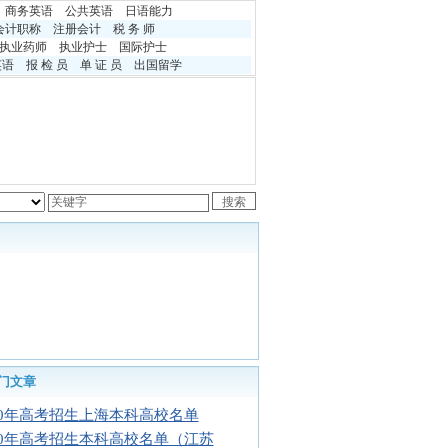
商务英语
公共英语
日语能力
会计职称
注册会计
税 务 师
执业药师
执业护士
国际护士
英语
报 检 员
单 证 员
出国留学
门文章
10年高考招生上海本科高校名单
10年高考招生本科高校名单（江苏