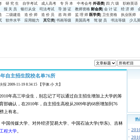
考
研 究 生
自学考试
成人高考
专 升 本
中考
会考
外语类|
四 六 级
职称英语
报 关 员
银行从业
司法考试
导 游 证
教师资格
财会类|
会 计 证
经 济 师
造
二级建造
造 价 师
造 价 员
咨 询 师
监 理 师
医学类|
卫生资格
执业医师
试
软件水平
应用能力
其它类
|
书画等级
美国高考
驾 驶 员
书法等级
少儿
10年自主招生院校名单76所
快报
2009-11-19 8:34:15 【字体:小 大】
2010年高三毕业生，别忘记了可以通过自主招生增加上大学的筹
确认，在2010年，自主招生高校从2009年的68所增加到76
榜上有名。
热
、中国传媒大学、对外经济贸易大学、中国石油大学(华东)、吉林
·
20
工程大学
。
·
20