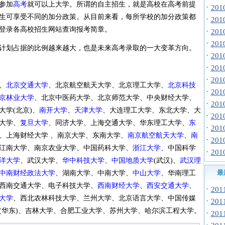
参加
高考
就可以上大学。所谓的自主招生，就是高校在高考前提
·
20
生可享受不同的加分政策。从目前来看，每所学校的加分政策都
·
20
登录各高校招生网站查询报考简章。
·
20
·
20
划占据的比例越来越大，也是未来高考录取的一大变革方向。
·
20
·
20
·
20
、
北京交通大学
、北京航空航天大学、北京理工大学、
北京科技
·
20
京林业大学
、北京中医药大学、北京师范大学、中央财经大学、
·
20
大学(北京)、
南开大学
、
天津大学
、大连理工大学、东北大学、大
·
20
大学、
复旦大学
、同济大学、上海交通大学、华东理工大学、
东
·
20
、上海财经大学 、南京大学、东南大学、
南京航空航天大学
、
南
·
20
江南大学、南京农业大学、中国药科大学、
浙江大学
、中国科学
·
20
洋大学
、武汉大学、
华中科技大学
、
中国地质大学
(武汉)、
武汉理
最
中南财经政法大学
、湖南大学、中南大学、
中山大学
、华南理工
西南交通大学、电子科技大学、
西南财经大学
、
西安交通大学
、
·
20
大学
、西北农林科技大学、兰州大学、北京语言大学、中国传媒
·
20
(华东)、吉林大学、合肥工业大学、苏州大学、哈尔滨工程大学。
·
20