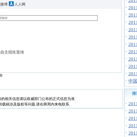
·
20
讯微博
人人网
·
20
·
20
·
20
·
20
·
20
·
20
·
20
年自主招生宣传
·
20
·
20
·
20
单
·
中国
推
供的相关信息请以权威部门公布的正式信息为准.
·
20
转载稿涉及版权等问题,请在两周内来电联系.
·
20
·
20
·
20
·
20