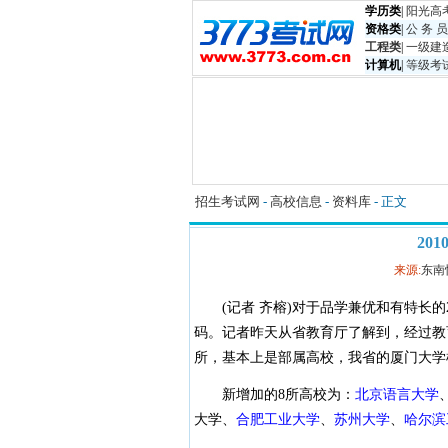
学历类
|
阳光高
资格类
|
公 务 员
工程类
|
一级建
计算机
|
等级考
招生考试网
-
高校信息
-
资料库
- 正文
20
来源:
东南
(记者 齐榕)对于品学兼优和有特长的
码。记者昨天从省教育厅了解到，经过教育部
所，基本上是部属高校，我省的厦门大学
新增加的8所高校为：
北京语言大学
大学、
合肥工业大学
、
苏州大学
、
哈尔滨