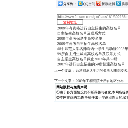
分享到：
QQ空间
新浪微博
腾
2009年有资格进行自主招生的高校名单
自主招生高校名单及联系方式
2009年高考保送生高校名单
2009年高考自主招生高校名单
华中师范大学名师寄语中学生活动暨2008
59所自主招生试点高校名单及联系方式
自主招生高校名单截止2007年共59所
2007年进行自主招生的59所普通高校名单
上一个文章：
台湾拟承认学历的41所大陆高校名
下一个文章：
2009年工程院院士所在地区分布
网站版权与免责声明
①由于各方面情况的不断调整与变化,本网所提
②本网转载的文/图等稿件出于非商业性目的,如