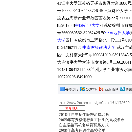
43江南大学江苏省无锡市蠡湖大道1800号214122
号100029010-64435706 45上海财经大
凌农业高新产业示范区西农路22号712100 029
859017 48
中国矿业大学
江苏省徐州市解放南路22
号2660030532-82032426 50
中国地质大学
大学
四川省成都市二环路北一段111号610031
0-64286211 53
中南财经政法大学
武汉市武昌
区中关村南大街5号100081010-68913345
大连海事大学大连市凌海路1号1160260411
10451-86412114 58兰州大学兰州市天水南
100720298-8491000
分享到：
QQ空间
新浪微博
腾
2010年自主招生院校名单76所
2009年有资格进行自主招生的高校名单
自主招生高校名单及联系方式
2009年高考保送生高校名单