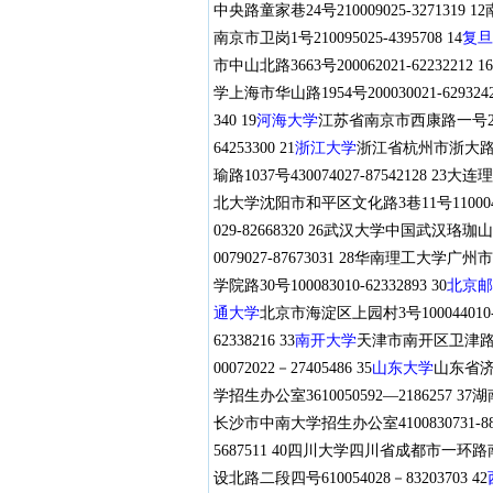
中央路童家巷24号210009025-3271319
南京市卫岗1号210095025-4395708 14
复旦
市中山北路3663号200062021-62232212 16
学上海市华山路1954号200030021-6293242
340 19
河海大学
江苏省南京市西康路一号21009
64253300 21
浙江大学
浙江省杭州市浙大路38号3
瑜路1037号430074027-87542128 2
北大学沈阳市和平区文化路3巷11号110004024
029-82668320 26武汉大学中国武汉珞珈山
0079027-87673031 28华南理工大学广州市天
学院路30号100083010-62332893 30
北京邮
通大学
北京市海淀区上园村3号100044010-51
62338216 33
南开大学
天津市南开区卫津路94号3
00072022－27405486 35
山东大学
山东省济南
学招生办公室3610050592—2186257 3
长沙市中南大学招生办公室4100830731-8830
5687511 40四川大学四川省成都市一环路南
设北路二段四号610054028－83203703 42