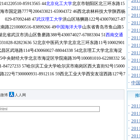
·
20
0510-85913565 44
北京化工大学
北京市朝阳区北三环东路15
·
20
学上海市国定路777号200433021-65904372 46西北农林科技大学陕西杨
·
20
-87092448 47
武汉理工大学
洪山区珞狮路122号430070027-87
·
20
10080516-83899266 49
中国海洋大学
山东省青岛市鱼山路5
·
20
湖北省武汉市洪山区鲁磨路388号430074027-67883304 51
西南交通
·
20
028-82823636 52北京中医药大学北京北三环东路11号10002901
·
20
区武珞路114号430060027-88044338 54北京理工大学北京海淀
·
20
 55中央财经大学北京市海淀区学院南路39号100081010-62288332 56
·
20
-84727233 57哈尔滨工业大学哈尔滨市南岗区西大直街92号15000
·
20
路222号7300000931-8912116 59西北工业大学西安友谊西路127号7
·
20
·
中国
讯微博
人人网
推
·
20
·
20
·
20
·
20
·
20