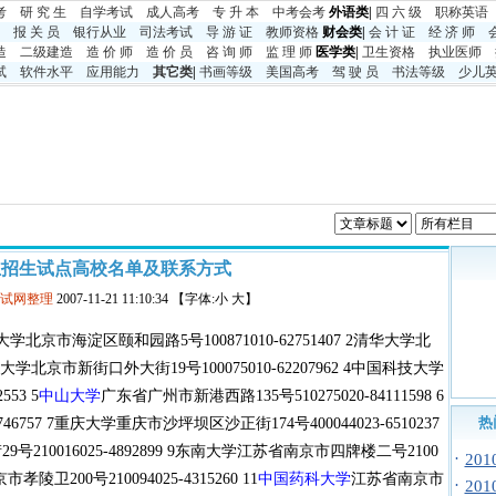
考
研 究 生
自学考试
成人高考
专 升 本
中考
会考
外语类|
四 六 级
职称英语
报 关 员
银行从业
司法考试
导 游 证
教师资格
财会类|
会 计 证
经 济 师
造
二级建造
造 价 师
造 价 员
咨 询 师
监 理 师
医学类|
卫生资格
执业医师
试
软件水平
应用能力
其它类
|
书画等级
美国高考
驾 驶 员
书法等级
少儿
主招生试点高校名单及联系方式
考试网整理
2007-11-21 11:10:34 【字体:小 大】
市海淀区颐和园路5号100871010-62751407 2清华大学北
师范大学北京市新街口外大街19号100075010-62207962 4中国科技大学
53 5
中山大学
广东省广州市新港西路135号510275020-84111598 6
热
6757 7重庆大学重庆市沙坪坝区沙正街174号400044023-6510237
号210016025-4892899 9东南大学江苏省南京市四牌楼二号2100
·
20
陵卫200号210094025-4315260 11
中国药科大学
江苏省南京市
·
20