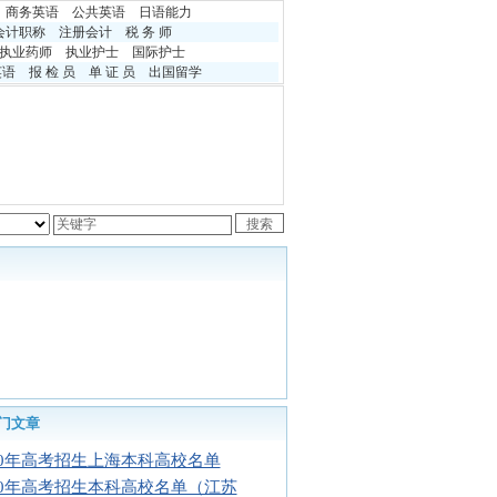
商务英语
公共英语
日语能力
会计职称
注册会计
税 务 师
执业药师
执业护士
国际护士
英语
报 检 员
单 证 员
出国留学
门文章
10年高考招生上海本科高校名单
10年高考招生本科高校名单（江苏