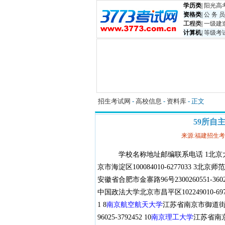
学历类
|
阳光高
资格类
|
公 务 员
工程类
|
一级建
计算机
|
等级考
招生考试网
-
高校信息
-
资料库
- 正文
59所自
来源:福建招生
学校名称地址邮编联系电话 1北京大学北京
京市海淀区100084010-6277033 3北京
安徽省合肥市金寨路96号2300260551-36025
中国政法大学北京市昌平区102249010-6974
1 8
南京航空航天大学
江苏省南京市御道街29
96025-3792452 10
南京理工大学
江苏省南京市孝