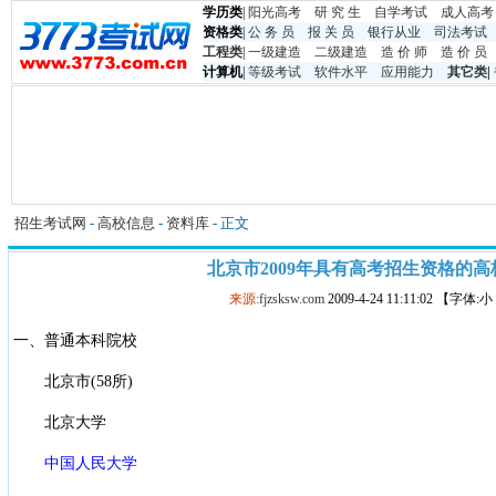
学历类
|
阳光高考
研 究 生
自学考试
成人高考
资格类
|
公 务 员
报 关 员
银行从业
司法考试
工程类
|
一级建造
二级建造
造 价 师
造 价 员
计算机
|
等级考试
软件水平
应用能力
其它类
|
招生考试网
-
高校信息
-
资料库
- 正文
北京市2009年具有高考招生资格的高
来源:
fjzsksw.com
2009-4-24 11:11:02 【字体:
一、普通本科院校
北京市(58所)
北京大学
中国人民大学