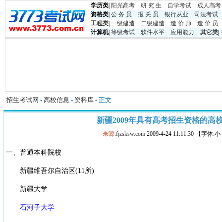
学历类
|
阳光高考
研 究 生
自学考试
成人高考
资格类
|
公 务 员
报 关 员
银行从业
司法考试
工程类
|
一级建造
二级建造
造 价 师
造 价 员
计算机
|
等级考试
软件水平
应用能力
其它类
|
招生考试网
-
高校信息
-
资料库
- 正文
新疆2009年具有高考招生资格的高
来源:
fjzsksw.com
2009-4-24 11:11:30 【字体:
一、普通本科院校
新疆维吾尔自治区(11所)
新疆大学
石河子大学