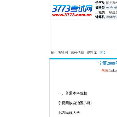
学历类
|
阳光高
资格类
|
公 务 员
工程类
|
一级建
计算机
|
等级考
招生考试网
-
高校信息
-
资料库
- 正文
宁夏20
来源:
fjzsks
一、普通本科院校
宁夏回族自治区(5所)
北方民族大学