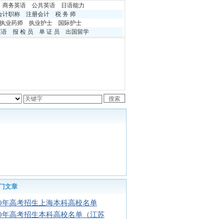
商务英语
公共英语
日语能力
会计职称
注册会计
税 务 师
执业药师
执业护士
国际护士
英语
报 检 员
单 证 员
出国留学
门文章
10年高考招生上海本科高校名单
10年高考招生本科高校名单（江苏