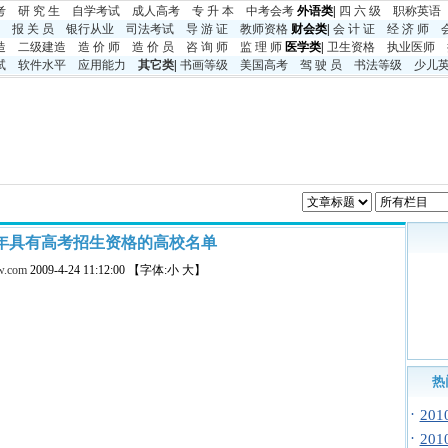
考
研 究 生
自学考试
成人高考
专 升 本
中考
会考
外语类|
四 六 级
职称英语
报 关 员
银行从业
司法考试
导 游 证
教师资格
财会类|
会 计 证
经 济 师
造
二级建造
造 价 师
造 价 员
咨 询 师
监 理 师
医学类|
卫生资格
执业医师
试
软件水平
应用能力
其它类
|
书画等级
美国高考
驾 驶 员
书法等级
少儿
09年具有高考招生资格的高校名单
w.com
2009-4-24 11:12:00 【字体:小 大】
热
·
20
·
20