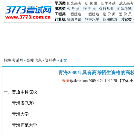
学历类
|
阳光高考
研 究 生
自学考试
成人高考
资格类
|
公 务 员
报 关 员
银行从业
司法考试
工程类
|
一级建造
二级建造
造 价 师
造 价 员
计算机
|
等级考试
软件水平
应用能力
其它类
|
招生考试网
-
高校信息
-
资料库
- 正文
青海2009年具有高考招生资格的高
来源:
fjzsksw.com
2009-4-24 11:12:28 【字体:
一、普通本科院校
青海省(3所)
青海大学
青海师范大学