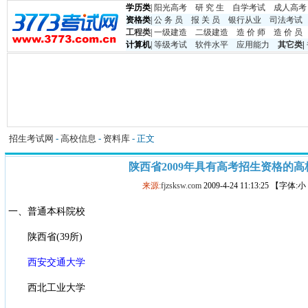
学历类
|
阳光高考
研 究 生
自学考试
成人高考
资格类
|
公 务 员
报 关 员
银行从业
司法考试
工程类
|
一级建造
二级建造
造 价 师
造 价 员
计算机
|
等级考试
软件水平
应用能力
其它类
|
招生考试网
-
高校信息
-
资料库
- 正文
陕西省2009年具有高考招生资格的高
来源:
fjzsksw.com
2009-4-24 11:13:25 【字体:
一、普通本科院校
陕西省(39所)
西安交通大学
西北工业大学