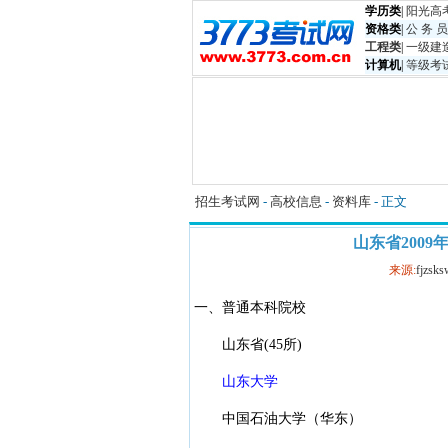
学历类
|
阳光高
资格类
|
公 务 员
工程类
|
一级建
计算机
|
等级考
招生考试网
-
高校信息
-
资料库
- 正文
山东省200
来源:
fjzsks
一、普通本科院校
山东省(45所)
山东大学
中国石油大学（华东）