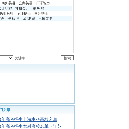
商务英语
公共英语
日语能力
会计职称
注册会计
税 务 师
执业药师
执业护士
国际护士
英语
报 检 员
单 证 员
出国留学
门文章
10年高考招生上海本科高校名单
10年高考招生本科高校名单（江苏