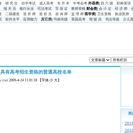
考
研 究 生
自学考试
成人高考
专 升 本
中考
会考
外语类|
四 六 级
职称英语
报 关 员
银行从业
司法考试
导 游 证
教师资格
财会类|
会 计 证
经 济 师
造
二级建造
造 价 师
造 价 员
咨 询 师
监 理 师
医学类|
卫生资格
执业医师
试
软件水平
应用能力
其它类
|
书画等级
美国高考
驾 驶 员
书法等级
少儿
9年具有高考招生资格的普通高校名单
w.com
2009-4-24 11:01:18 【字体:小 大】
热
·
20
·
20