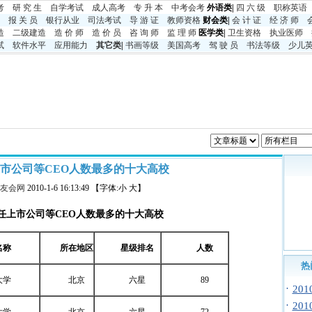
考
研 究 生
自学考试
成人高考
专 升 本
中考
会考
外语类|
四 六 级
职称英语
报 关 员
银行从业
司法考试
导 游 证
教师资格
财会类|
会 计 证
经 济 师
造
二级建造
造 价 师
造 价 员
咨 询 师
监 理 师
医学类|
卫生资格
执业医师
试
软件水平
应用能力
其它类
|
书画等级
美国高考
驾 驶 员
书法等级
少儿
市公司等CEO人数最多的十大高校
友会网
2010-1-6 16:13:49 【字体:小 大】
任上市公司等
CEO
人数最多的十大高校
名称
所在地区
星级排名
人数
热
大学
北京
六星
89
·
20
·
20