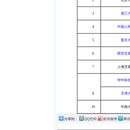
2
北京
3
浙江
4
中国人
5
复旦
6
西安交
7
上海交
华中科
8
天津
10
中南
分享到：
QQ空间
新浪微博
腾