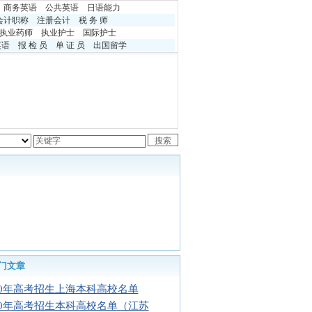
商务英语
公共英语
日语能力
会计职称
注册会计
税 务 师
执业药师
执业护士
国际护士
英语
报 检 员
单 证 员
出国留学
门文章
10年高考招生上海本科高校名单
10年高考招生本科高校名单（江苏