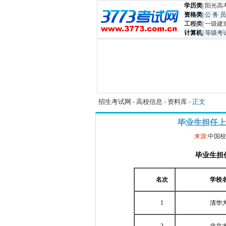
学历类
|
阳光高
资格类
|
公 务 员
工程类
|
一级建
计算机
|
等级考
招生考试网
-
高校信息
-
资料库
- 正文
毕业生担任上
来源:
中国校
毕业生担
名次
学校
1
清华