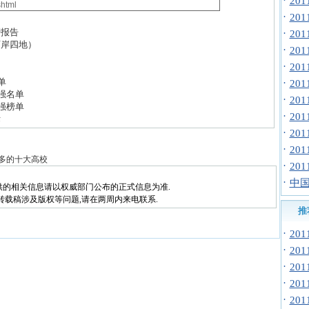
·
20
·
20
榜报告
·
20
两岸四地）
·
20
·
20
单
·
20
0强名单
·
20
0强榜单
·
20
标
·
20
·
20
多的十大高校
·
20
·
中国
供的相关信息请以权威部门公布的正式信息为准.
转载稿涉及版权等问题,请在两周内来电联系.
推
·
20
·
20
·
20
·
20
·
20