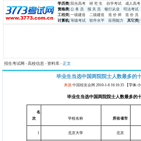
学历类
|
阳光高考
研 究 生
自学考试
成人高考
资格类
|
公 务 员
报 关 员
银行从业
司法考试
工程类
|
一级建造
二级建造
造 价 师
造 价 员
计算机
|
等级考试
软件水平
应用能力
其它类
|
招生考试网
-
高校信息
-
资料库
- 正文
毕业生当选中国两院院士人数最多的
来源:
中国校友会网
2010-1-6 16:16:35 【字体
毕业生当选中国两院院士人数最多的
名
次
学校名称
所在省市
1
北京大学
北京