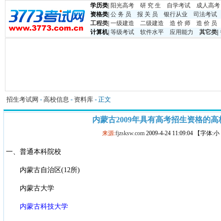
学历类
|
阳光高考
研 究 生
自学考试
成人高考
资格类
|
公 务 员
报 关 员
银行从业
司法考试
工程类
|
一级建造
二级建造
造 价 师
造 价 员
计算机
|
等级考试
软件水平
应用能力
其它类
|
招生考试网
-
高校信息
-
资料库
- 正文
内蒙古2009年具有高考招生资格的高
来源:
fjzsksw.com
2009-4-24 11:09:04 【字体:
一、普通本科院校
内蒙古自治区(12所)
内蒙古大学
内蒙古科技大学