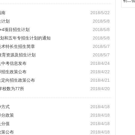
初二
指南
2018/5/22
生计划
2018/5/8
3+4项目招生计划
2018/5/8
生计划和五年专招生计划的通知
2018/5/8
美术特长生招生简章
2018/5/7
中教育资源及招生计划
2018/5/7
及中考信息发布
2018/4/24
师招生政策公布
2018/4/22
生定向招生政策公布
2018/4/21
学校数为77所
2018/4/20
种方式
2018/4/18
降分政策
2018/4/18
及分值
2018/4/18
政策公布
2018/4/18