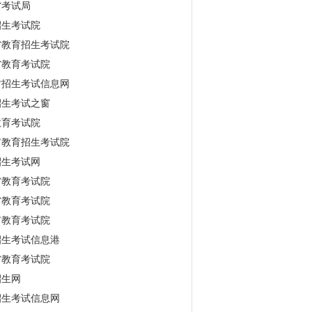
省考试局
招生考试院
省教育招生考试院
省教育考试院
古招生考试信息网
招生考试之窗
教育考试院
市教育招生考试院
招生考试网
省教育考试院
省教育考试院
市教育考试院
招生考试信息港
省教育考试院
招生网
招生考试信息网