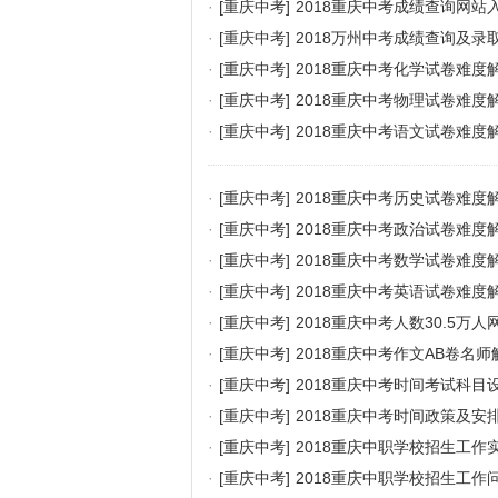
·
[重庆中考]
2018重庆中考成绩查询网站
·
[重庆中考]
2018万州中考成绩查询及录
·
[重庆中考]
2018重庆中考化学试卷难度
·
[重庆中考]
2018重庆中考物理试卷难度
·
[重庆中考]
2018重庆中考语文试卷难度
·
[重庆中考]
2018重庆中考历史试卷难度
·
[重庆中考]
2018重庆中考政治试卷难度
·
[重庆中考]
2018重庆中考数学试卷难度
·
[重庆中考]
2018重庆中考英语试卷难度
·
[重庆中考]
2018重庆中考人数30.5万
·
[重庆中考]
2018重庆中考作文AB卷名师
·
[重庆中考]
2018重庆中考时间考试科目
·
[重庆中考]
2018重庆中考时间政策及安
·
[重庆中考]
2018重庆中职学校招生工作
·
[重庆中考]
2018重庆中职学校招生工作