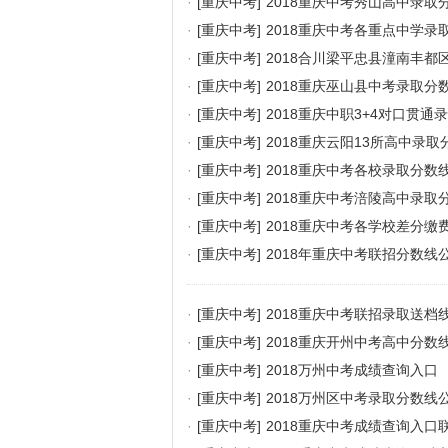
·
[重庆中考]
2018重庆中考秀山高中录取
·
[重庆中考]
2018重庆中考各重点中学录
·
[重庆中考]
2018合川梁平忠县潼南丰都
·
[重庆中考]
2018重庆巫山县中考录取分
·
[重庆中考]
2018重庆中职3+4对口贯通
·
[重庆中考]
2018重庆云阳13所高中录
·
[重庆中考]
2018重庆中考各校录取分数
·
[重庆中考]
2018重庆中考涪陵高中录取
·
[重庆中考]
2018重庆中考各学校差分缴
·
[重庆中考]
2018年重庆中考联招分数线
·
[重庆中考]
2018重庆中考联招录取送档线
·
[重庆中考]
2018重庆开州中考高中分数
·
[重庆中考]
2018万州中考成绩查询入口
·
[重庆中考]
2018万州区中考录取分数线
·
[重庆中考]
2018重庆中考成绩查询入口联招网