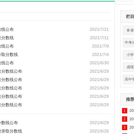
栏
数线公布
2021/7/21
各省
取分数线
2021/7/11
中考
数线公布
2021/7/9
录取分数线
2021/7/4
小学
数线公布
2021/6/30
成绩
取分数线公布
2021/6/29
取分数线公布
2021/6/29
高中
取分数线公布
2021/6/29
平
取分数线公布
2021/6/29
推
取分数线公布
2021/6/29
1
2
2
2
分数线公布
2021/6/29
3
2
校录取分数线
2021/6/26