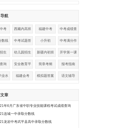
目导航
中考
西藏内高班
福建中考
中考成绩查
询
分数线
中考试题答
小升初
中考满分作
案
文
招生
幼儿园招生
新疆内初班
开学第一课
查询
安全教育平
简章考纲
报考指南
台
学业水
福建会考
模拟题答案
语文辅导
考试
荐文章
021年6月广东省中职专业技能课程考试成绩查询
021连城一中录取分数线
021龙岩中考武平县高中录取分数线