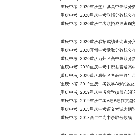
·
[重庆中考]
2020重庆垫江县高中录取分
·
[重庆中考]
2020重庆中考联招分数线公
·
[重庆中考]
2020重庆中考联招成绩查询
·
[重庆中考]
2020重庆联招成绩查询查分
·
[重庆中考]
2020开州中考录取分数线公
·
[重庆中考]
2020重庆万州区高中录取分
·
[重庆中考]
2020重庆中考丰都县普通高
·
[重庆中考]
2020重庆联招区各高中往年
·
[重庆中考]
2019重庆中考数学A卷试题
·
[重庆中考]
2019重庆中考数学(B卷)试
·
[重庆中考]
2019重庆中考A卷B卷作文题
·
[重庆中考]
2019重庆中考语文考试大纲
·
[重庆中考]
2018酉二中高中录取分数线