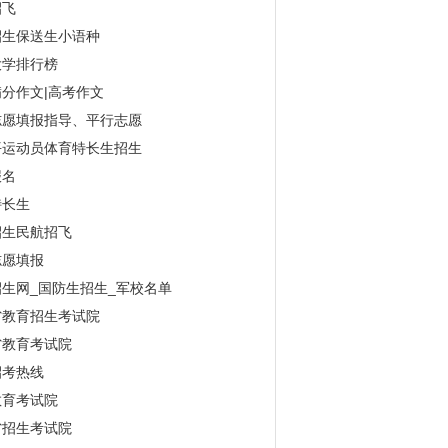
招飞
招生保送生小语种
大学排行榜
分作文|高考作文
志愿填报指导、平行志愿
平运动员体育特长生招生
报名
特长生
招生民航招飞
志愿填报
生网_国防生招生_军校名单
省教育招生考试院
省教育考试院
招考热线
教育考试院
省招生考试院