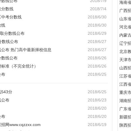
分数线公布
2018/7/9
海南
取分数线
2018/7/4
广西
区中考分数线
2018/6/30
山东
数线
2018/6/30
河北
录取分数线公布
2018/6/29
内蒙
取分数线公布
2018/6/27
辽宁
线公布 热门高中最新择校信息
2018/6/27
北京
分数线公布
2018/6/26
天津
费标准（不完全统计）
2018/6/26
山西
公布
2018/6/25
江苏
江西
543分
2018/6/25
重庆
线公布
2018/6/23
湖南
2018/6/20
广东
公布
2018/6/20
新疆
www.cqzzxx.com
2018/6/19
陕西