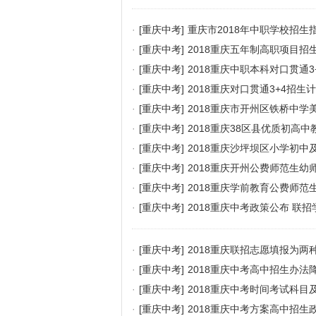
·
[重庆中考]
重庆市2018年中职学校招生
·
[重庆中考]
2018重庆五年制高职项目招
·
[重庆中考]
2018重庆中职本科对口贯通
·
[重庆中考]
2018重庆对口贯通3+4招
·
[重庆中考]
2018重庆市开州区铁桥中学
·
[重庆中考]
2018重庆38区县优质初高
·
[重庆中考]
2018重庆沙坪坝区小学初中
·
[重庆中考]
2018重庆开州公费师范生幼
·
[重庆中考]
2018重庆学前教育公费师范
·
[重庆中考]
2018重庆中考政策公布 联招
·
[重庆中考]
2018重庆联招志愿填报为两
·
[重庆中考]
2018重庆中考高中招生办法
·
[重庆中考]
2018重庆中考时间考试科目
·
[重庆中考]
2018重庆中考方案高中招生