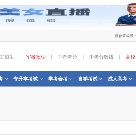
微信查成绩
主招生
|
军校招生
|
中考查分
|
中考分数线
|
高校
考
专升本考试
学考会考
自学考试
成人高考