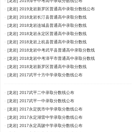
·
[龙岩]
2019漳平中考高中录取分数线公布
·
[龙岩]
2019龙岩新罗区普通高中录取分数线公布
·
[龙岩]
2018龙岩长汀县普通高中录取分数线
·
[龙岩]
2018龙岩连城县普通高中录取分数线
·
[龙岩]
2018龙岩永定区普通高中录取分数线
·
[龙岩]
2018龙岩上杭县普通高中录取分数线
·
[龙岩]
2018龙岩中考武平县普通高中录取分数线
·
[龙岩]
2018龙岩中考漳平市普通高中录取分数线
·
[龙岩]
2018龙岩新罗区普通高中录取分数线
·
[龙岩]
2017武平十方中学录取分数线公布
·
[龙岩]
2017武平二中录取分数线公布
·
[龙岩]
2017武平一中录取分数线公布
·
[龙岩]
2017永定抚市中学录取分数线公布
·
[龙岩]
2017永定湖雷中学录取分数线公布
·
[龙岩]
2017永定高陂中学录取分数线公布