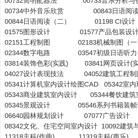
00732简明配器法 00733音乐分析与
00734中外音乐欣赏 00843日语阅
00844日语阅读（二） 01198 CI设计
01575图形设计 01577产品包装设计
02151工程制图 02183机械制图（一
02344数字电路 03547初级日语听力
03814装饰色彩(实践) 03841网页设计(实
04027设计表现技法 04052建筑工程制
05341计算机室内设计绘图CAD 05342室
05343商业建筑室内设计 05344餐饮建
05345景观设计 05546系列书籍
06640园林规划设计 07077广告
08342文化、住宅空间室内设计 10092建
11318主科(作曲) 11319主科(声乐)