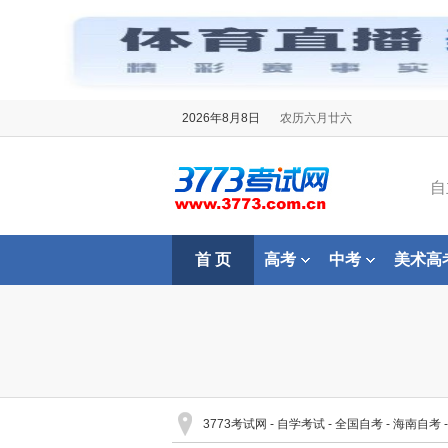
2026年8月8日
农历六月廿六
自
首 页
高考
中考
美术高
3773考试网
-
自学考试
-
全国自考
-
海南自考