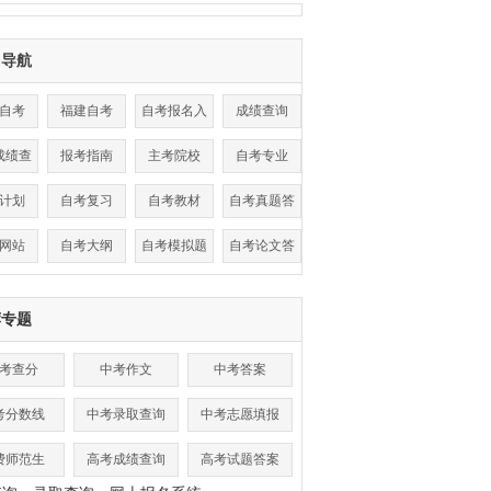
目导航
自考
福建自考
自考报名入
成绩查询
口
成绩查
报考指南
主考院校
自考专业
询
计划
自考复习
自考教材
自考真题答
案
网站
自考大纲
自考模拟题
自考论文答
辩
荐专题
考查分
中考作文
中考答案
考分数线
中考录取查询
中考志愿填报
费师范生
高考成绩查询
高考试题答案