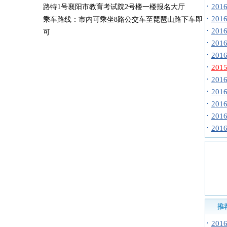
·
20
路特1号襄阳市教育考试院2号楼一楼报名大厅
·
20
乘车路线：市内可乘坐8路公交车至琵琶山路下车即
·
20
可
·
20
·
20
·
20
·
20
·
20
·
20
·
20
·
20
推
·
20