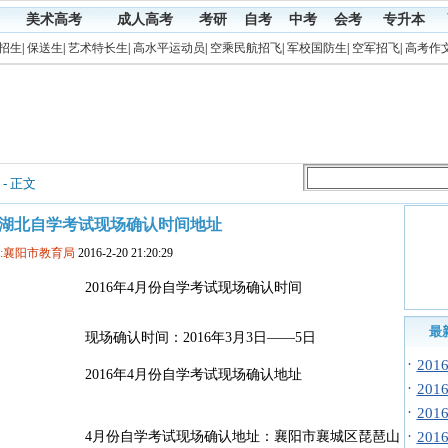
美术高考
成人高考
考研
自考
中考
会考
专升本
招生
|
保送生
|
艺术特长生
|
高水平运动员
|
空乘民航招飞
|
军校国防生
|
空军招飞
|
高考作
- 正文
4月湖北自学考试现场确认时间地址
:襄阳市教育局
2016-2-20 21:20:29
2016年4月份自学考试现场确认时间
最
现场确认时间：2016年3月3日——5日
·
20
2016年4月份自学考试现场确认地址
·
20
·
20
·
4月份自学考试现场确认地址：襄阳市襄城区琵琶山
20