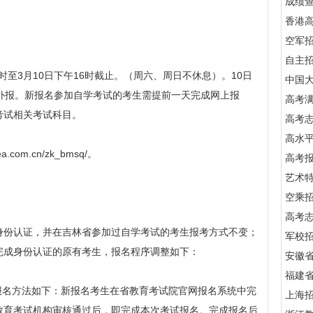
成绩
香港
空军
自主
9时至3月10日下午16时截止。（周六、周日不休息）。10日
中国
补报。新报名参加自学考试的考生需提前一天完成网上报
高考满
考试相关考试科目。
高考
高水
com.cn/zk_bmsq/。
高考
艺术
空乘
高考
份认证，并在吉林省参加过自学考试的考生报考方式不变；
军校招
完成身份认证的原有考生，报名程序调整如下：
安徽
福建
名方法如下：新报名考生在省教育考试院官网报名系统中完
上海
教育考试机构审核通过后，即完成本次考试报名。完成报名后