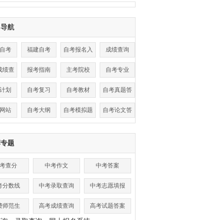
目导航
自考
福建自考
自考报名入
成绩查询
口
成绩查
报考指南
主考院校
自考专业
询
计划
自考复习
自考教材
自考真题答
案
网站
自考大纲
自考模拟题
自考论文答
辩
荐专题
考查分
中考作文
中考答案
考分数线
中考录取查询
中考志愿填报
费师范生
高考成绩查询
高考试题答案