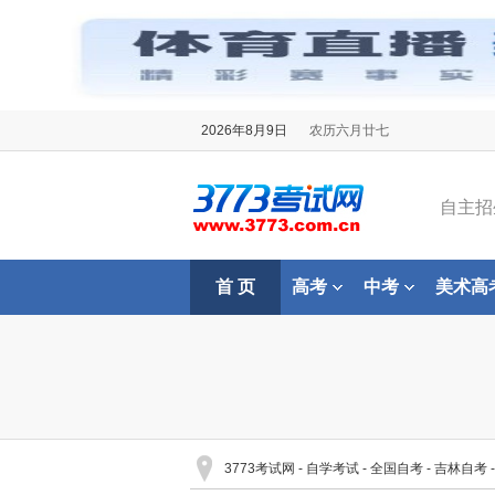
2026年8月9日
农历六月廿七
自主招
首 页
高考
中考
美术高
3773考试网
-
自学考试
-
全国自考
-
吉林自考