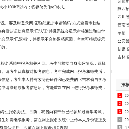
新疆
小100KB以内；⑥存储为“jpg”格式。
陕西
四川
况。要及时登录网报系统通过“申请编码”方式查看审核结
云南
身份认证信息显示“已认证”并且系统会显示审核通过和自学
单招
会显示“已退档”，并提示不合格退档原因，考生可根据提示
公安
无效。
甘肃
吉林
报名系统中报考相关科目。考生可根据自身实际情况，选择
费。请考生认真核对报考信息，考生完成网上报考和缴费后，
考信息，考生本人持有效身份证件和已缴费的《吉林省自学考
推
构申请撤销原报考信息后，方能重新在网上进行报考和缴费，
1
2
2
2
考生报名办法。目前，我省尚有部分已经参加过自学考试，
3
2
考生如需继续报考，需在网上报名系统中上传本人身份证正反
4
2
完成身份认证后，即可在网上报考相关课程。
5
关