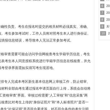
6
2
7
2
8
2
确性负责。考生在报名时提交的相关材料必须真实、准确、
9
关
知
核。考生参加考试时，工作人员将对照考生本人进行身份证、
10
或填报信息错误，将导致本人无法正常参加考试。
格审查需要可能会访问学信网核查考生学籍学历信息，考生
代表考生本人同意授权系统进行学籍学历信息在线核查，并允
报考登录界面需如实填写考生现居地。
排专人完成本考区新生基本信息网上审核工作，防止错审、
核材料全部由考生通过报名申请页面自行上传，系统会自动将
资格审查”界面。审核过程需要“人工审核”和“信息采集”两
核查比对考生上传的“身份证照片”和“本人标准照片”是否一
籍考生“社保证明”是否符合要求等，对不符合条件的考生注明