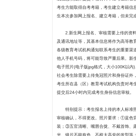
考生方能取得自考考籍，考生建立考籍信
生本次参加网上报名、建立考籍，但未完
2.新生网上报名、审核需要上传的资料
及通讯地址等，其基本信息将作为高等教
各级教育考试机构通知联系考生的重要渠
他人手机号码，将可能导致严重后果。新
电子照片(电子版jpg格式，大小100K以
社会考生除需要上传免冠照片和身份证外，还
考生所在县（区）教育考试机构负责对考
提交后24小时内完成考生身份信息审核。
特别提示：考生报名上传的本人标准照
审核确认，不得更改。照片要求：①蓝色
装；③五官清晰、嘴唇合拢、不戴首饰、
光、镜片不能有色、不梳太高耸的发型等；④成