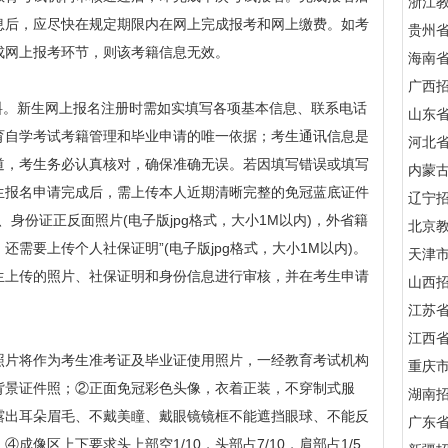
浙江
息后，应尽快在规定期限内在网上完成报考和网上缴费。如考
贵州
成网上报考环节，则该考籍信息无效。
海南
广西
。新生网上报名注册时需如实填写各项基本信息、联系电话
山东
育自学考试考籍管理和毕业申请的唯一依据；考生通讯信息是
河北
道，考生务必认真核对，确保准确无误。若因填写错误或填写
内蒙
生报名申请完成后，需上传本人近期清晰完整的免冠蓝底证件
辽宁
内)、身份证正反面照片(电子版jpg格式，大小1M以内)，外省籍
北京
需要上传个人社保证明”(电子版jpg格式，大小1M以内)。
天津
生上传的照片、社保证明和身份信息进行审核，并在考生申请
山西
江苏
江西
片将作为考生准考证及毕业证使用照片，一经教育考试机构
重庆
背景证件照；②正面免冠彩色头像，衣着正装，不穿制式服
湖南
露出耳朵眉毛、不戴美瞳、戴眼镜镜框不能遮挡眼球、不能反
广东
像区上下要求头上部空1/10，头部占7/10，肩部占1/5,