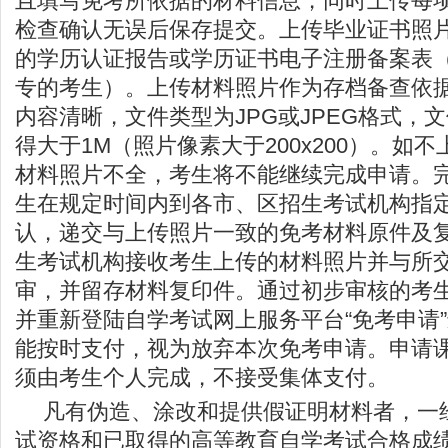
且填写免考所依据的材料信息，同时上传每
检查确认无误后保存提交。上传毕业证书照
的学历认证报告或学历证书电子注册备案表
专的考生）。上传材料照片作为存档备查依
内容清晰，文件类型为JPG或JPEG格式，文
得大于1M（照片像素大于200x200）。如
材料照片不全，考生将不能继续完成申请。
生在规定时间内到各市、区招生考试机构指
认，递交与上传照片一致的免考材料原件及
生考试机构接收考生上传的材料照片并与所
审，并留存材料复印件。通过初步审核的考
并重新登陆自学考试网上服务平台“免考申请
能按时支付，视为放弃本次免考申请。申请
须由考生个人完成，不接受集体支付。
凡有伪造、涂改和提供假证明材料者，一
试资格和已取得的高等教育自学考试合格成