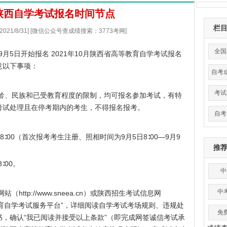
0月陕西自学考试报名时间节点
栏
021/8/31] [微信公众号查成绩搜索：3773考网]
全国
9月5日开始报名 2021年10月陕西省高等教育自学考试报名
意以下事项：
自考
考试
、民族和已受教育程度的限制，均可报名参加考试，有特
考试处理且在停考期内的考生，不得报名报考。
自考
8∶00（首次报考考生注册、照相时间为9月5日8∶00—9月9
推
∶00。
中
中
网站（
http://www.sneea.cn
）或
陕西招生考试信息网
育自学考试服务平台”，详细阅读自学考试考场规则、违规处
免
，确认“我已阅读并接受以上条款”（即完成网签诚信考试承