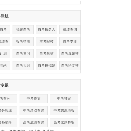
目导航
自考
福建自考
自考报名入
成绩查询
口
成绩查
报考指南
主考院校
自考专业
询
计划
自考复习
自考教材
自考真题答
案
网站
自考大纲
自考模拟题
自考论文答
辩
荐专题
考查分
中考作文
中考答案
考分数线
中考录取查询
中考志愿填报
费师范生
高考成绩查询
高考试题答案