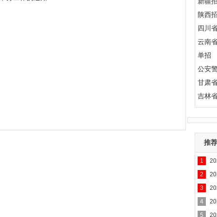
新疆
陕西
四川
云南
单招
公安
甘肃
吉林
推
1
2
2
2
3
2
4
2
5
2