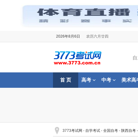
2026年8月6日
农历六月廿四
自
首 页
高考
中考
美术高
3773考试网
-
自学考试
-
全国自考
-
陕西自考