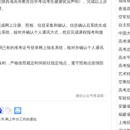
成绩
《陕西省高等教育自学考试考生健康状况声明》。完成以上步
费。
香港
空军
自主
前完成网上注册、照相、信息采集和确认。信息确认后系统生成
名系统，核对并确认个人通讯方式，然后完成课程报考和缴
中国
高考满
已有的准考证号登录网上报名系统，核对并确认个人通讯
高考
高水
时，严格按照规定时间前往指定地点，遵守照相点疫情防
高考
艺术
空乘
高考
微信公众号查成绩：
军校招
安徽
福建
证书 网上申办工作的通知
上海