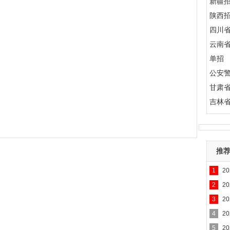
新疆
陕西
四川
云南
单招
公安
甘肃
吉林
推
1
2
2
2
3
2
4
2
5
2