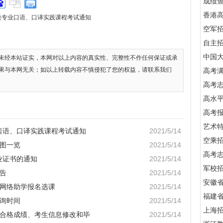
成绩
香港
语类专业口语、口译实践课程考试通知
空军
自主
中国
未经本站证实，本网对以上内容的真实性、完整性不作任何保证或承
果与本网无关；如以上转载内容不慎侵犯了您的权益，请联系我们
高考满
高考
高水
高考
艺术
业口语、口译实践课程考试通知
2021/5/14
空乘
意图一览
2021/5/14
高考
业证书的通知
2021/5/14
军校招
公告
2021/5/14
安徽
试网络助学报名选课
2021/5/14
福建
查询时间
2021/5/14
上海
并合格成绩、考生信息修改和毕
2021/5/14