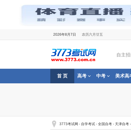
2026年8月7日
农历六月廿五
自主招
首 页
高考
中考
美术高
3773考试网
-
自学考试
-
全国自考
-
天津自考