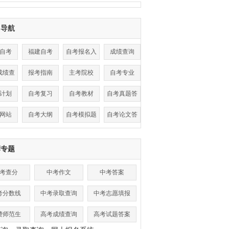
目导航
自考
福建自考
自考报名入
成绩查询
口
成绩查
报考指南
主考院校
自考专业
询
计划
自考复习
自考教材
自考真题答
案
网站
自考大纲
自考模拟题
自考论文答
辩
荐专题
考查分
中考作文
中考答案
考分数线
中考录取查询
中考志愿填报
费师范生
高考成绩查询
高考试题答案