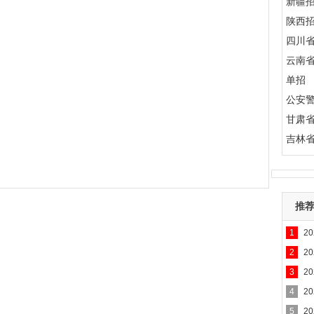
新疆
陕西
四川
云南
单招
公安
甘肃
吉林
推
1
2
2
2
3
2
4
2
5
2