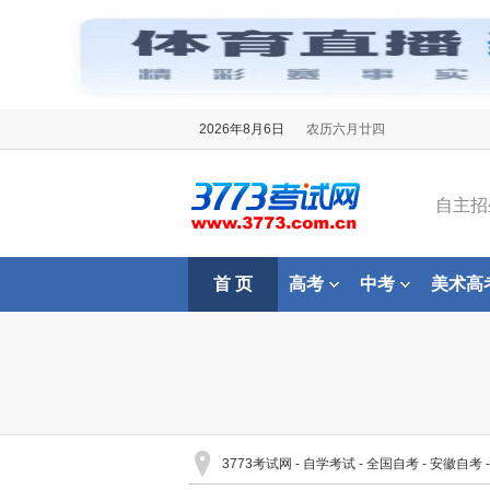
2026年8月6日
农历六月廿四
自主招
首 页
高考
中考
美术高
3773考试网
-
自学考试
-
全国自考
-
安徽自考