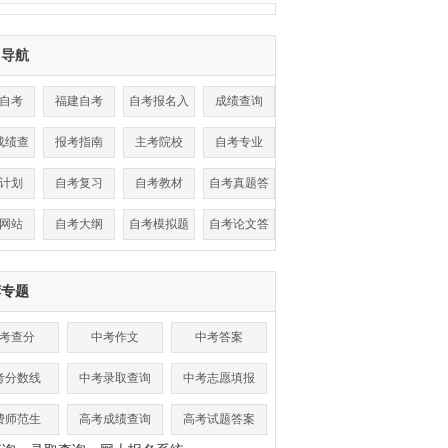
目导航
自考
福建自考
自考报名入
成绩查询
口
成绩查
报考指南
主考院校
自考专业
询
计划
自考复习
自考教材
自考真题答
案
网站
自考大纲
自考模拟题
自考论文答
辩
荐专题
考查分
中考作文
中考答案
考分数线
中考录取查询
中考志愿填报
费师范生
高考成绩查询
高考试题答案