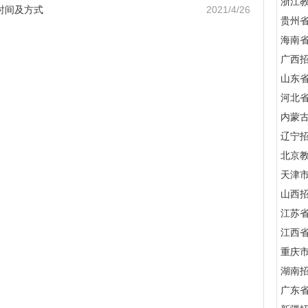
浙江
试时间及方式
2021/4/26
贵州
海南
广西
山东
河北
内蒙
辽宁
北京
天津
山西
江苏
江西
重庆
湖南
广东