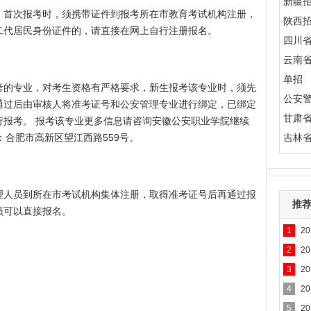
新疆
，首次报考时，须携带证件到报考所在市教育考试机构注册，
陕西
二代居民身份证件的，请直接在网上自行注册报名。
四川
云南
单招
考的专业，对考生资格有严格要求，新生报考该专业时，须先
公安
通过后由审核人将准考证号和公安管理专业进行绑定，已绑定
甘肃
行报考。 报考该专业更多信息请咨询安徽公安职业学院继续
地址：合肥市高新区望江西路559号。
吉林
理人员到所在市考试机构集体注册，取得准考证号后再通过报
推
员可以直接报名。
1
2
2
2
3
2
4
2
5
2