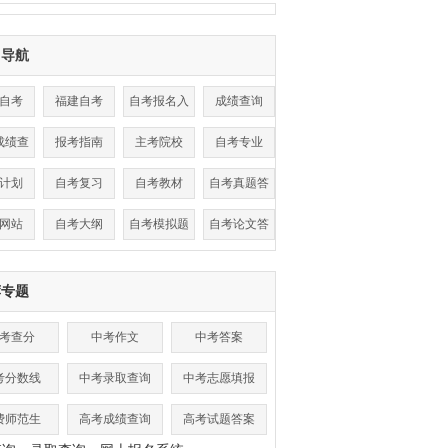
目导航
自考
福建自考
自考报名入
成绩查询
口
成绩查
报考指南
主考院校
自考专业
询
计划
自考复习
自考教材
自考真题答
案
网站
自考大纲
自考模拟题
自考论文答
辩
荐专题
考查分
中考作文
中考答案
考分数线
中考录取查询
中考志愿填报
费师范生
高考成绩查询
高考试题答案