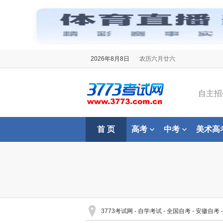
2026年8月8日
农历六月廿六
自主招
首 页
高考
中考
美术高
3773考试网
-
自学考试
-
全国自考
-
安徽自考