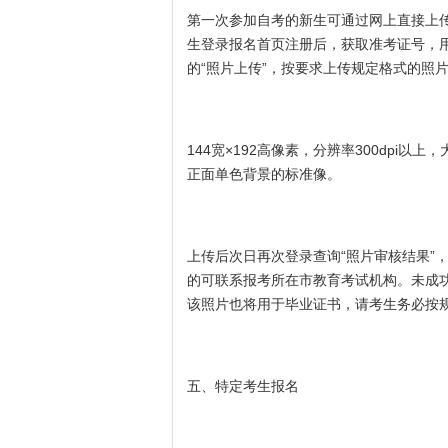
第一次参加自考的新生可通过网上直接上
生登录报名首页注册后，获取准考证号，
的“照片上传”，按要求上传规定格式的照
144宽×192高像素，分辨率300dpi以
正面单色背景的标准像。
上传后次日再次登录查询“照片审核结果”
的可联系报考所在市教育考试机构。未成
该照片也将用于毕业证书，请考生务必按
五、特定考生报名