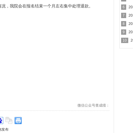
情况，我院会在报名结束一个月左右集中处理退款。
信息
6
2
7
2
8
2
9
2
排
10
微信公众号查成绩：
询发布