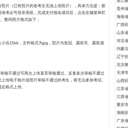
浙江
传照片（已有照片的老考生无须上传照片），具体方法是：新
贵州
用准考证号登录系统，完成支付报名成功后，点击左侧菜单栏
海南
片。数码照片格式如下：
广西
山东
河北
上，大小在15kb，文件格式为jpg，照片为免冠、露双耳、露双眉
内蒙
辽宁
北京
天津
，审核不通过可再次上传直至审核通过。反复多次审核不通过
功上传电子相片或照片审核不通过的考生，将无法参加考试。
山西
规定格式上传。
江苏
江西
重庆
湖南
广东