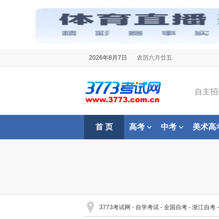
2026年8月7日
农历六月廿五
自主招
首 页
高考
中考
美术高
3773考试网
-
自学考试
-
全国自考
-
浙江自考