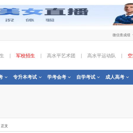
微信查成绩
生
|
军校招生
|
高水平艺术团
|
高水平运动队
|
空
考
专升本考试
学考会考
自学考试
成人高考
- 正文