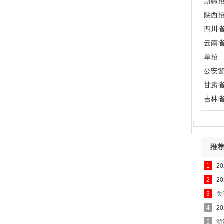
新疆
陕西
四川
云南
单招
公安
甘肃
吉林
推
1
2
2
2
3
关
知
4
2
5
浙