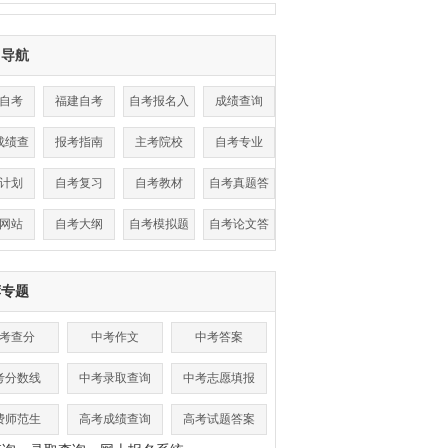
目导航
自考
福建自考
自考报名入
成绩查询
口
成绩查
报考指南
主考院校
自考专业
询
计划
自考复习
自考教材
自考真题答
案
网站
自考大纲
自考模拟题
自考论文答
辩
荐专题
考查分
中考作文
中考答案
考分数线
中考录取查询
中考志愿填报
费师范生
高考成绩查询
高考试题答案