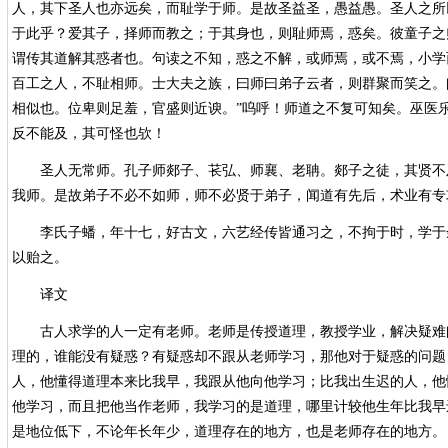
人，其下圣人也亦远矣，而耻学于师。是故圣益圣，愚益愚。圣人之所
于此乎？爱其子，择师而教之；于其身也，则耻师焉，惑矣。彼童子之
谓传其道解其惑者也。句读之不知，惑之不解，或师焉，或不焉，小学
百工之人，不耻相师。士大夫之族，曰师曰弟子云者，则群聚而笑之。
相似也。位卑则足羞，官盛则近谀。”呜呼！师道之不复可知矣。巫医
反不能及，其可怪也欤！
圣人无常师。孔子师郯子、苌弘、师襄、老聃。郯子之徒，其贤不
我师。是故弟子不必不如师，师不必贤于弟子，闻道有先后，术业有专
李氏子蟠，年十七，好古文，六艺经传皆通习之，不拘于时，学于
以贻之。
译文
古人求学的人一定有老师。老师是传授道理，教授学业，解决疑难
理的，谁能没有疑惑？有疑惑却不跟从老师学习，那他对于疑惑的问题
人，他懂得道理本来比我早，我跟从他向他学习；比我出生迟的人，他
他学习，而且把他当作老师，我学习的是道理，哪里计较他生年比我早
是地位低下，不论年长年少，道理存在的地方，也是老师存在的地方。