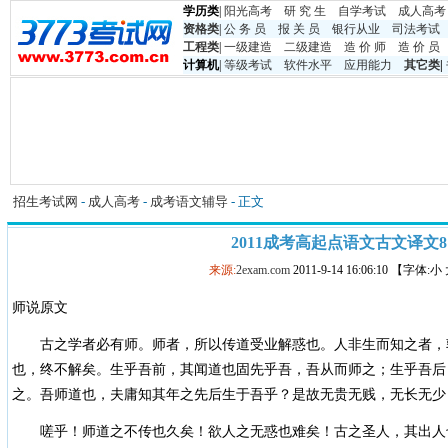
学历类
|
阳光高考
研 究 生
自学考试
成人高考
资格类
|
公 务 员
报 关 员
银行从业
司法考试
工程类
|
一级建造
二级建造
造 价 师
造 价 员
计算机
|
等级考试
软件水平
应用能力
其它类
|
招生考试网
-
成人高考
-
成考语文辅导
- 正文
2011成考高起点语文古文译文8
来源:
2exam.com
2011-9-14 16:06:10 【字体:
师说原文
古之学者必有师。师者，所以传道受业解惑也。人非生而知之者，
也，终不解矣。生乎吾前，其闻道也固先乎吾，吾从而师之；生乎吾后
之。吾师道也，夫庸知其年之先后生于吾乎？是故无贵无贱，无长无少
嗟乎！师道之不传也久矣！欲人之无惑也难矣！古之圣人，其出人