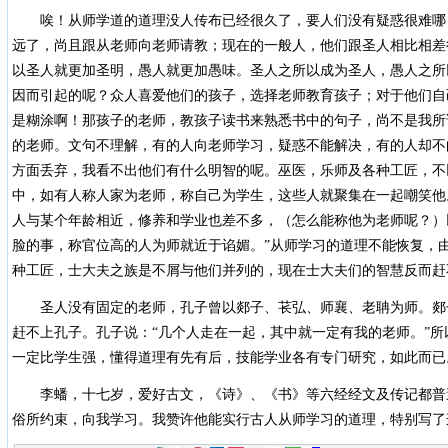
唉！从师学道的道理没人传布已经很久了，要人们没有疑惑很难哪
远了，尚且跟从老师向老师请教；现在的一般人，他们跟圣人相比相差
以圣人就更加圣明，愚人就更加愚味。圣人之所以成为圣人，愚人之所
因而引起的呢？众人喜爱他们的孩子，选择老师教育孩子；对于他们自
是糊涂啊！那孩子的老师，教孩子读书来熟悉书中的句子，尚不是我所
的老师。文句不理解，有的人向老师学习，疑惑不能解决，有的人却不
方面丢弃，我看不出他们有什么明智的呢。巫医，乐师及各种工匠，不
中，如有人称人家为老师，称自己为学生，这些人就聚集在一起嘲笑他
人与某个年龄相近，修养和学业也差不多，（怎么能称他为老师呢？）
脸的事，称官位高的人为师就近于谄媚。”从师学习的道理不能恢复，
种工匠，士大夫之族是不屑与他们并列的，现在士大夫们的智慧反而赶
圣人没有固定的老师，孔子曾以郯子、苌弘、师襄、老聃为师。郯
赶不上孔子。孔子说：“几个人走在一起，其中就一定有我的老师。”
一定比学生强，懂得道理有先有后，技能学业各有专门研究，如此而已
李蟠，十七岁，爱好古文，《诗》、《书》等六经经文及传记都普
俗所约束，向我学习。我赞许他能实行古人从师学习的道理，特别写了