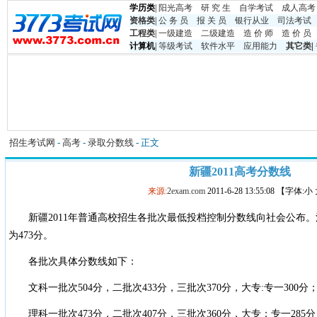
学历类
|
阳光高考
研 究 生
自学考试
成人高考
资格类
|
公 务 员
报 关 员
银行从业
司法考试
工程类
|
一级建造
二级建造
造 价 师
造 价 员
计算机
|
等级考试
软件水平
应用能力
其它类
|
招生考试网
-
高考
-
录取分数线
- 正文
新疆2011高考分数线
来源:
2exam.com
2011-6-28 13:55:08 【字体:
新疆2011年普通高校招生各批次最低投档控制分数线向社会公布。
为473分。
各批次具体分数线如下：
文科一批次504分，二批次433分，三批次370分，大专:专一300分；
理科一批次473分，二批次407分，三批次360分，大专：专一285分