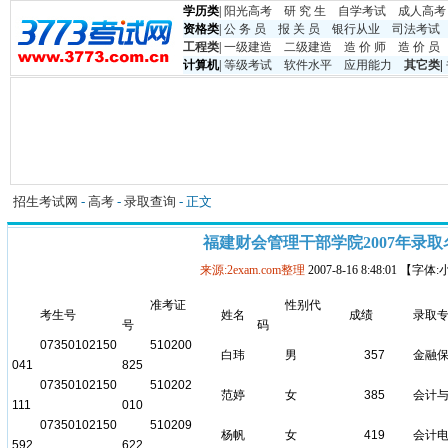
学历类
|
阳光高考
研 究 生
自学考试
成人高考
资格类
|
公 务 员
报 关 员
银行从业
司法考试
工程类
|
一级建造
二级建造
造 价 师
造 价 员
计算机
|
等级考试
软件水平
应用能力
其它类
|
招生考试网
-
高考
-
录取查询
- 正文
福建财会管理干部学院2007年录取
来源:2exam.com整理
2007-8-16 8:48:01 【字体
准考证
性别代
考生号
姓名
成绩
录取
号
码
07350102150
510200
白玮
男
357
金融
041
825
07350102150
510202
范婷
女
385
会计
111
010
07350102150
510209
杨帆
女
419
会计
592
622