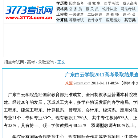
学历类
|
阳光高考
研 究 生
自学考试
成人高考
资格类
|
公 务 员
报 关 员
银行从业
司法考试
工程类
|
一级建造
二级建造
造 价 师
造 价 员
计算机
|
等级考试
软件水平
应用能力
其它类
|
招生考试网
-
高考
-
录取查询
- 正文
广东白云学院2011高考录取结果
来源:
2exam.com
2011-8-1 11:48:54 【字体:小
广东白云学院是经国家教育部批准成立、全日制教学型普通本科院校。
建。经过20年的发展，形成以工为主，多学科协调发展的办学格局。
工程系、建筑工程系、计算机系、管理系、会计系、经济系、应用外语
专业21个，专科专业30个。现有教职工750人，其中专任教师575人
占32％，具有博士、硕士学位教师占48.52％，双师型教师占80％以上
学院设有国际合作教育中心，现有国际合作高等教育项目：中英合作“3+