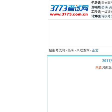
学历类
|
阳光高
资格类
|
公 务 员
工程类
|
一级建
计算机
|
等级考
招生考试网
-
高考
-
录取查询
- 正文
20
来源:
河南农