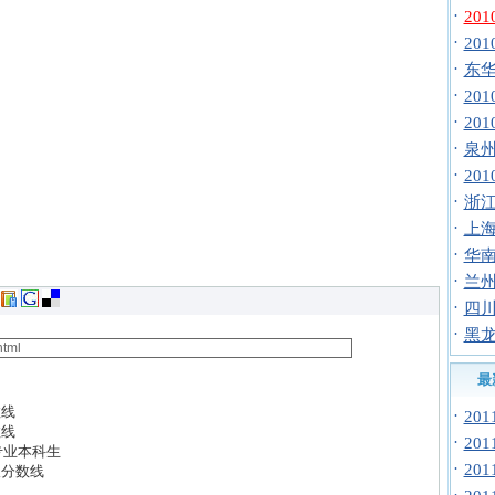
·
20
·
20
·
东华
·
20
·
20
·
泉州
·
20
·
浙江
·
上海
·
华南
·
兰州
·
四川
·
黑龙
最
数线
·
20
数线
·
20
专业本科生
·
20
取分数线