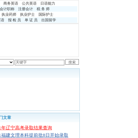
商务英语
公共英语
日语能力
会计职称
注册会计
税 务 师
执业药师
执业护士
国际护士
英语
报 检 员
单 证 员
出国留学
门文章
11年辽宁高考录取结果查询
11福建文理本科提前批8日开始录取