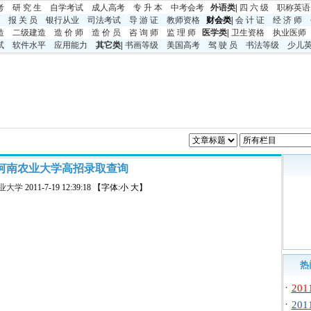
考
研 究 生
自学考试
成人高考
专 升 本
中考
会考
外语类
|
四 六 级
职称英语
报 关 员
银行从业
司法考试
导 游 证
教师资格
财会类|
会 计 证
经 济 师
造
二级建造
造 价 师
造 价 员
咨 询 师
监 理 师
医学类
|
卫生资格
执业医师
试
软件水平
应用能力
其它类
|
书画等级
美国高考
驾 驶 员
书法等级
少儿
11河南农业大学高招录取查询
业大学
2011-7-19 12:39:18 【字体:小 大】
热
·
20
·
20