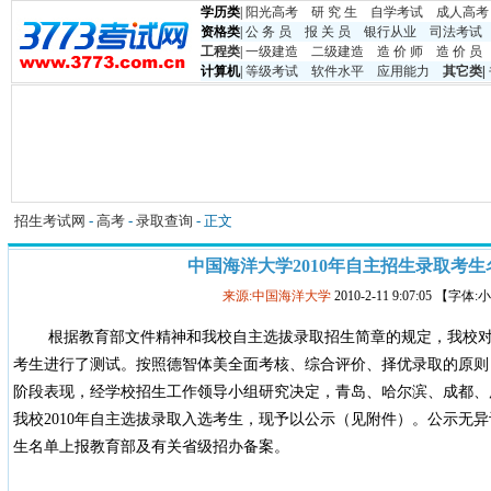
学历类
|
阳光高考
研 究 生
自学考试
成人高考
资格类
|
公 务 员
报 关 员
银行从业
司法考试
工程类
|
一级建造
二级建造
造 价 师
造 价 员
计算机
|
等级考试
软件水平
应用能力
其它类
|
招生考试网
-
高考
-
录取查询
- 正文
中国海洋大学2010年自主招生录取考
来源:中国海洋大学
2010-2-11 9:07:05 【字体
根据教育部文件精神和我校自主选拔录取招生简章的规定，我校
考生进行了测试。按照德智体美全面考核、综合评价、择优录取的原则
阶段表现，经学校招生工作领导小组研究决定，青岛、哈尔滨、成都、广
我校2010年自主选拔录取入选考生，现予以公示（见附件）。公示无
生名单上报教育部及有关省级招办备案。