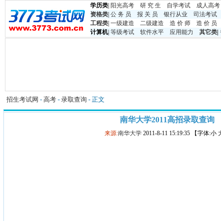
学历类
|
阳光高考
研 究 生
自学考试
成人高考
资格类
|
公 务 员
报 关 员
银行从业
司法考试
工程类
|
一级建造
二级建造
造 价 师
造 价 员
计算机
|
等级考试
软件水平
应用能力
其它类
|
招生考试网
-
高考
-
录取查询
- 正文
南华大学2011高招录取查询
来源:
南华大学
2011-8-11 15:19:35 【字体:小