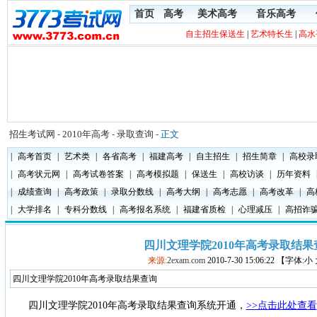
首页
高考
美术高考
音乐高考
自主招生保送生
|
艺术特长生
|
高水
招生考试网
-
2010年高考
-
录取查询
- 正文
|
高考首页
|
艺术类
|
各省高考
|
福建高考
|
自主招生
|
招生简章
|
高校录
|
高考状元网
|
高考试卷答案
|
高考模拟题
|
保送生
|
高校访谈
|
历年资料
|
成绩查询
|
高考政策
|
录取分数线
|
高考大纲
|
高考志愿
|
高考改革
|
高
|
大学排名
|
专科分数线
|
高考报名系统
|
福建省质检
|
心理减压
|
高招诈
四川文理学院2010年高考录取结果
来源:
2exam.com
2010-7-30 15:06:22 【字体:
四川文理学院2010年高考录取结果查询
四川文理学院
2010年高考录取结果查询系统开通，
>>点击此处查看