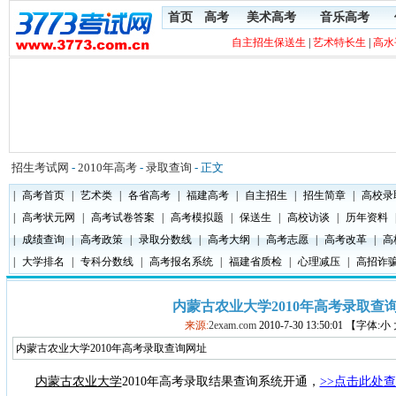
首页
高考
美术高考
音乐高考
自主招生保送生
|
艺术特长生
|
高水
招生考试网
-
2010年高考
-
录取查询
- 正文
|
高考首页
|
艺术类
|
各省高考
|
福建高考
|
自主招生
|
招生简章
|
高校录
|
高考状元网
|
高考试卷答案
|
高考模拟题
|
保送生
|
高校访谈
|
历年资料
|
成绩查询
|
高考政策
|
录取分数线
|
高考大纲
|
高考志愿
|
高考改革
|
高
|
大学排名
|
专科分数线
|
高考报名系统
|
福建省质检
|
心理减压
|
高招诈
内蒙古农业大学2010年高考录取查
来源:
2exam.com
2010-7-30 13:50:01 【字体:
内蒙古农业大学2010年高考录取查询网址
内蒙古农业大学
2010
年高考录取结果查询系统开通，
>>点击此处