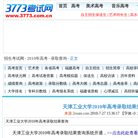
首页
高考
美术高考
音乐高考
自主招生保送生
|
艺术特长生
|
高水
招生考试网
-
2010年高考
-
录取查询
- 正文
|
高考首页
|
艺术类
|
各省高考
|
福建高考
|
自主招生
|
招生简章
|
高校录
|
高考状元网
|
高考试卷答案
|
高考模拟题
|
保送生
|
高校访谈
|
历年资料
|
成绩查询
|
高考政策
|
录取分数线
|
高考大纲
|
高考志愿
|
高考改革
|
高
|
大学排名
|
专科分数线
|
高考报名系统
|
福建省质检
|
心理减压
|
高招诈
天津工业大学2010年高考录取结果
来源:
2exam.com
2010-7-27 15:36:17 【字体:
天津工业大学2010年高考录取结果查询
天津工业大学
2010年高考录取结果查询系统开通，
>>点击此处查看