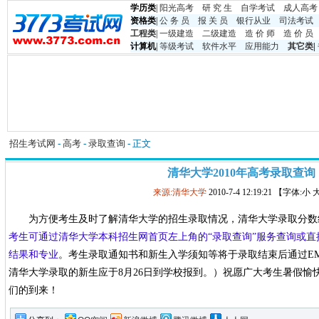
学历类
|
阳光高考
研 究 生
自学考试
成人高考
资格类
|
公 务 员
报 关 员
银行从业
司法考试
工程类
|
一级建造
二级建造
造 价 师
造 价 员
计算机
|
等级考试
软件水平
应用能力
其它类
|
招生考试网
-
高考
-
录取查询
- 正文
清华大学2010年高考录取查询
来源:清华大学
2010-7-4 12:19:21 【字体:小
为方便考生及时了解清华大学的招生录取情况，清华大学录取分数
考生可通过清华大学本科招生网首页左上角的“录取查询”服务查询或直
结果和专业
。
考生录取通知书和新生入学须知等将于录取结束后通过E
清华大学录取的新生应于8月26日到学校报到。）祝愿广大考生暑假愉
们的到来！