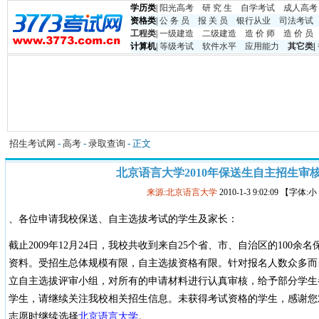
学历类
|
阳光高考
研 究 生
自学考试
成人高考
资格类
|
公 务 员
报 关 员
银行从业
司法考试
工程类
|
一级建造
二级建造
造 价 师
造 价 员
计算机
|
等级考试
软件水平
应用能力
其它类
|
招生考试网
-
高考
-
录取查询
- 正文
北京语言大学2010年保送生自主招生审
来源:北京语言大学
2010-1-3 9:02:09 【字体:
、各位申请我校保送、自主选拔考试的学生及家长：
截止2009年12月24日，我校共收到来自25个省、市、自治区的100余
资料。受招生总体规模有限，自主选拔资格有限。针对报名人数众多而
立自主选拔评审小组，对所有的申请材料进行认真审核，给予部分学生
学生，请继续关注我校相关招生信息。未获得考试资格的学生，感谢您
志愿时继续选择
北京语言大学
。