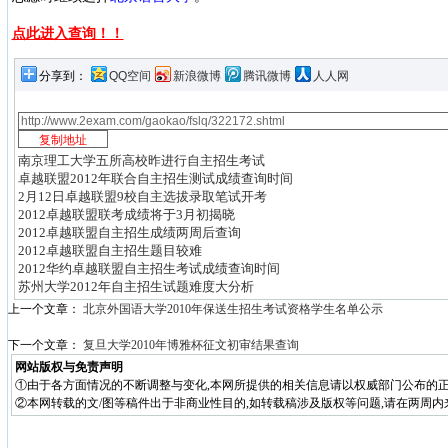
点此进入查询！！
分享到：
QQ空间
新浪微博
腾讯微博
人人网
南京理工大学五所高校昨进行自主招生考试
卓越联盟2012年联合自主招生测试成绩查询时间
2月12日卓越联盟9校自主选拔录取笔试开考
2012卓越联盟联考成绩将于3月初揭晓
2012卓越联盟自主招生成绩两周后查询
2012卓越联盟自主招生题目较难
2012华约卓越联盟自主招生考试成绩查询时间
苏州大学2012年自主招生试题难度大分析
上一个文章：
北京外国语大学2010年保送生招生考试资格学生名单公示
下一个文章：
复旦大学2010年博雅杯征文初审结果查询
网站版权与免责声明
①由于各方面情况的不断调整与变化,本网所提供的相关信息请以权威部门公布的正
②本网转载的文/图等稿件出于非商业性目的,如转载稿涉及版权等问题,请在两周内