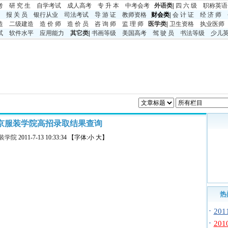
考
研 究 生
自学考试
成人高考
专 升 本
中考
会考
外语类
|
四 六 级
职称英语
报 关 员
银行从业
司法考试
导 游 证
教师资格
财会类|
会 计 证
经 济 师
造
二级建造
造 价 师
造 价 员
咨 询 师
监 理 师
医学类
|
卫生资格
执业医师
试
软件水平
应用能力
其它类
|
书画等级
美国高考
驾 驶 员
书法等级
少儿
1北京服装学院高招录取结果查询
装学院
2011-7-13 10:33:34 【字体:小 大】
热
·
20
·
20