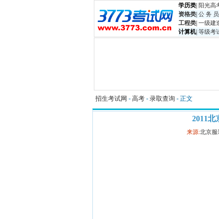
学历类
|
阳光高
资格类
|
公 务 员
工程类
|
一级建
计算机
|
等级考
招生考试网
-
高考
-
录取查询
- 正文
201
来源:
北京服