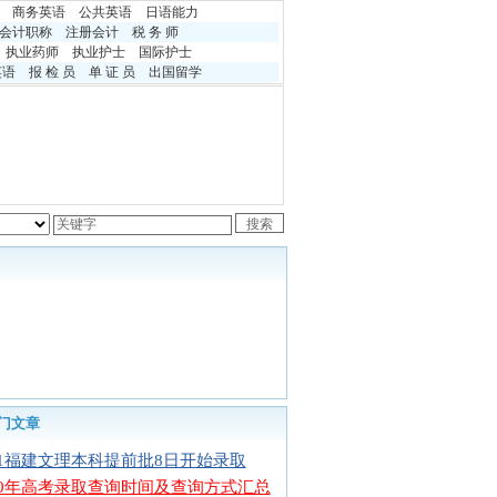
商务英语
公共英语
日语能力
会计职称
注册会计
税 务 师
执业药师
执业护士
国际护士
英语
报 检 员
单 证 员
出国留学
门文章
11福建文理本科提前批8日开始录取
10年高考录取查询时间及查询方式汇总