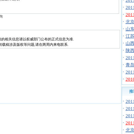
·
20
·
20
·
20
询
·
北京
·
山东
·
江苏
供的相关信息请以权威部门公布的正式信息为准.
·
山西
转载稿涉及版权等问题,请在两周内来电联系.
·
陕西
·
20
·
青岛
·
20
·
20
推
·
20
·
20
·
20
·
20
·
北京