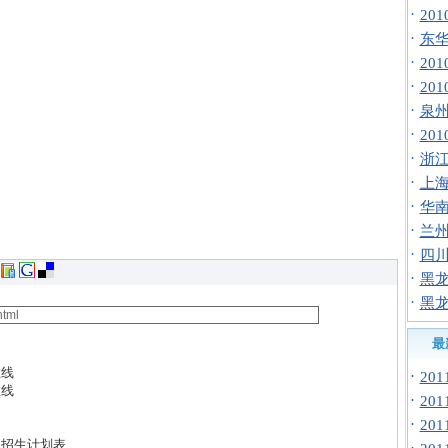
·
20
·
东华
·
20
·
20
·
泉州
·
20
·
浙江
·
上海
·
华南
·
兰州
·
四川
·
黑龙
·
黑龙
最
数线
·
20
数线
·
20
·
20
业招生计划表